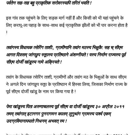
पर्वतेन सह-सह बहु प्राकृतिक सरोवरस्यापि तरितं भवति !
इस गांव तक पहुंचने के लिए सड़क मार्ग नहीं हैं और किसी को भी यहां पहुंचने के
लिए करापू-ला पहाड़ के साथ-साथ कई प्राकृतिक झीलों को भी पार करना होता है
!
तवांगस्य विधायक त्सेरिंग ताशी:, ग्रामीणानि तवांग मठस्य भिक्षुकै: सह च् सीएम
आगत दिवसम् जांगछुप स्तूपस्य प्रतिष्ठाने अंशम्नीयते ! यस्य निर्माण राज्यस्य पूर्व
सीएम दोर्जी खांडूस्य नामे अक्रियते !
तवांग के विधायक त्‍सेरिंग ताशी, ग्रामीणों और तवांग मठ के भिक्षुओं के साथ सीएम
ने अगले दिन जांगछूप स्तूप के प्रतिष्‍ठान में हिस्‍सा लिया, जिसका निर्माण राज्‍य के
पूर्व सीएम दोर्जी खांडू के नाम पर किया गया है !
पेमा खांडूस्य पिता अरुणाचलस्य पूर्व सीएम वा दोर्जी खांडूस्य ३० अप्रैल २०११
तमम् तवांगात् इटानगर पुनरागमन कालम् लुगुथांग ग्रामस्य पार्श्व एकम्
उदग्रविमानापघाते निधनम् अभवत् स्म !