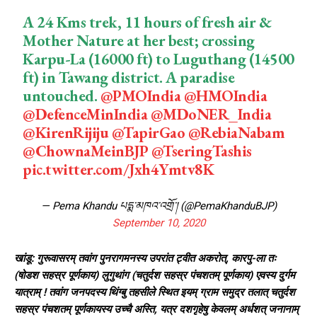
A 24 Kms trek, 11 hours of fresh air &
Mother Nature at her best; crossing
Karpu-La (16000 ft) to Luguthang (14500
ft) in Tawang district. A paradise
untouched.
@PMOIndia
@HMOIndia
@DefenceMinIndia
@MDoNER_India
@KirenRijiju
@TapirGao
@RebiaNabam
@ChownaMeinBJP
@TseringTashis
pic.twitter.com/Jxh4Ymtv8K
— Pema Khandu པདྨ་མཁའ་འགྲོ་། (@PemaKhanduBJP)
September 10, 2020
खांडू: गुरूवासरम् तवांग पुनरागमनस्य उपरांत ट्वीत अकरोत्, कारपु-ला तः
(षोडश सहस्र पूर्णकाय) लुगुथांग (चतुर्दश सहस्र पंचशतम् पूर्णकाय) एवस्य दुर्गम
यात्राम् ! तवांग जनपदस्य थिंग्बु तहसीले स्थित इयम् ग्राम समुद्र तलात् चतुर्दश
सहस्र पंचशतम् पूर्णकायस्य उच्चै अस्ति, यत्र दशगृहेषु केवलम् अर्धशत् जनानाम्