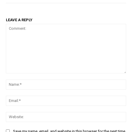
LEAVE A REPLY
Comment:
Na
Em
We
Save my name, email, and website in this browser for the next time