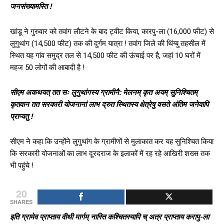
जनसंख्यामस्ति !
खांडू ने गुरुवार को तवांग लौटने के बाद ट्वीट किया, कारपु-ला (16,000 फीट) से
लुगुथांग (14,500 फीट) तक की दुर्गम यात्रा ! तवांग जिले की थिंग्बु तहसील में
स्थित यह गांव समुद्र तल से 14,500 फीट की ऊंचाई पर है, जहां 10 घरों में
महज 50 लोगों की आबादी है !
सीएम अकथयत् तत सः लुगुथांगस्य ग्रामीनै: मेलनम् कृत अयम् सुनिश्चितम्
कृतवान तत सरकारी योजनानां लाभ द्रुत स्थितस्य क्षेत्रेषु वसते अंतिम जनेवापि
प्राप्यतु !
सीएम ने कहा कि उन्‍होंने लुगुथांग के ग्रामीणों से मुलाकात कर यह सुनिश्चित किया
कि सरकारी योजनाओं का लाभ दूरदराज के इलाकों में रह रहे आखिरी शख्‍स तक
भी पहुंचे !
20
SHARES
इति ग्रामेव प्राप्ताय वीथी मार्गम् नास्ति कश्चितस्यापि च् अत्र प्राप्ताय करापु-ला