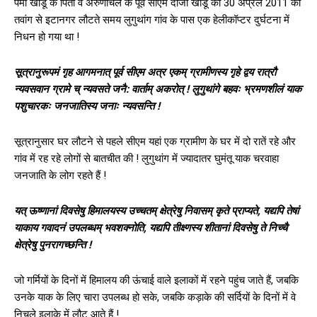
पेमा खांडू के पिता व अरुणाचल के पूर्व सीएम दोर्जी खांडू का 30 अप्रैल 2011 को
तवांग से इटानगर लौटते समय लुगुथांग गांव के पास एक हेलीकॉप्टर दुर्घटना में
निधन हो गया था !
सूत्रानुरूपमं गृह आगमनात् पूर्व सीएम अत्र एकम् ग्रामीणस्य गृहे द्वय रात्रौ
न्यवसवान ग्रामे च् न्यवसते जनै: वार्ताम् अकरोत् ! लुगुथांगे बहवः भ्रमणशीलं याक
पशुचारकः जनजातिस्य जनाः न्यवसन्ति !
सूत्रानुसार घर लौटने से पहले सीएम यहां एक ग्रामीण के घर में दो रातें रहे और
गांव में रह रहे लोगों से बातचीत की ! लुगुथांग में ज्यादातर घुमंतू याक चरवाहा
जनजाति के लोग रहते हैं !
यत् ऊष्णानां दिवसेषु हिमालयस्य उच्चतम् क्षेत्रेषु निवासम् कृते प्राप्यते, यद्यपि तेषां
याकाय गवादनं उपलब्धम् भवशक्नोति, यद्यपि तीक्ष्णस्य शीतानां दिवसेषु ते निच्चै
क्षेत्रेषु पुनरागच्छन्ति !
जो गर्मियों के दिनों में हिमालय की ऊंचाई वाले इलाकों में रहने पहुंच जाते हैं, जबकि
उनके याक के लिए चारा उपलब्‍ध हो सके, जबकि कड़ाके की सर्दियों के दिनों में वे
निचले इलाके में लौट आते हैं !