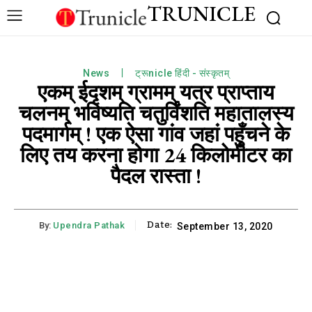
TRUNICLE
News
ट्रूnicle हिंदी - संस्कृतम्
एकम् ईदृशम् ग्रामम् यत्र प्राप्ताय
चलनम् भविष्यति चतुर्विंशति महातालस्य
पदमार्गम् ! एक ऐसा गांव जहां पहुँचने के
लिए तय करना होगा 24 किलोमीटर का
पैदल रास्ता !
Date:
By:
Upendra Pathak
September 13, 2020