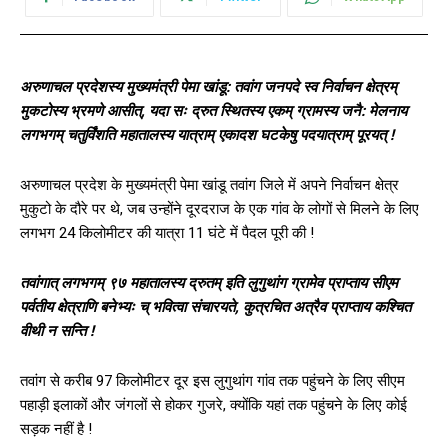
अरुणाचल प्रदेशस्य मुख्यमंत्री पेमा खांडू: तवांग जनपदे स्व निर्वाचन क्षेत्रम्
मुकटोस्य भ्रमणे आसीत्, यदा सः द्रुत स्थितस्य एकम् ग्रामस्य जनै: मेलनाय
लगभगम् चतुर्विंशति महातालस्य यात्राम् एकादश घटकेषु पदयात्राम् पूरयत् !
अरुणाचल प्रदेश के मुख्‍यमंत्री पेमा खांडू तवांग जिले में अपने निर्वाचन क्षेत्र
मुकुटो के दौरे पर थे, जब उन्‍होंने दूरदराज के एक गांव के लोगों से मिलने के लिए
लगभग 24 किलोमीटर की यात्रा 11 घंटे में पैदल पूरी की !
तवांगात् लगभगम् ९७ महातालस्य द्रुतम् इति लुगुथांग ग्रामेव प्राप्ताय सीएम
पर्वतीय क्षेत्राणि बनेभ्यः च् भवित्वा संचारयते, कुत्रचित अत्रैव प्राप्ताय कश्चित
वीथी न सन्ति !
तवांग से करीब 97 किलोमीटर दूर इस लुगुथांग गांव तक पहुंचने के लिए सीएम
पहाड़ी इलाकों और जंगलों से होकर गुजरे, क्‍योंकि यहां तक पहुंचने के लिए कोई
सड़क नहीं है !