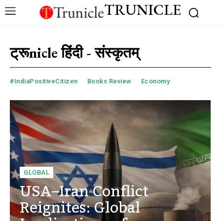
TRUNICLE
ट्रूnicle हिंदी - संस्कृतम्
#IndiaPositiveCitizen
Books Review
Economy
GLOBAL
USA–Iran Conflict
Reignites: Global