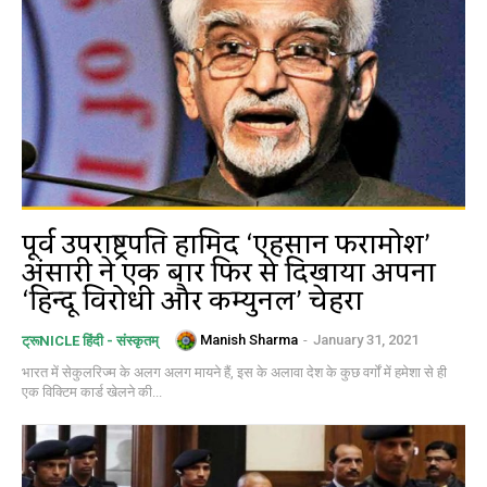
पूर्व उपराष्ट्रपति हामिद ‘एहसान फरामोश’
अंसारी ने एक बार फिर से दिखाया अपना
‘हिन्दू विरोधी और कम्युनल’ चेहरा
Manish Sharma
-
January 31, 2021
ट्रूNICLE हिंदी - संस्कृतम्
भारत में सेकुलरिज्म के अलग अलग मायने हैं, इस के अलावा देश के कुछ वर्गों में हमेशा से ही
एक विक्टिम कार्ड खेलने की...