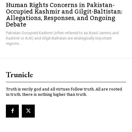
Human Rights Concerns in Pakistan-
Occupied Kashmir and Gilgit-Baltistan:
Allegations, Responses, and Ongoing
Debate
Pakistan-Occupied Kashmir (often referred to as Azad Jammu and
Kashmir or AJK) and Gilgit-Baltistan are strategically important
regions...
Trunicle
Truth is verily god and all virtues follow truth. All are rooted
in truth, there is nothing higher than truth.