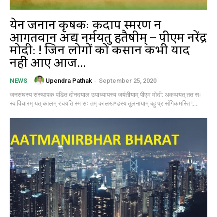
येन जनानि कृषकः कदापि स्मरण न
आगतवान अद्य निर्मयतु हितैषीम् – पीएम नरेंद्र
मोदी: ! जिन लोगों को किसान कभी याद
नहीं आए आज...
Upendra Pathak
-
September 25, 2020
NEWS
जनसंघस्य संस्थापक पंडित दीनदयाल उपाध्यायस्य जयंतीयाम् पीएम मोदी: अकथयत् तत सः
स्व विचारम् यत् कालम् रचयति स्म सः तम् कालखण्डस्य तुलनायाम् बहु प्रासंगिकमस्ति !...