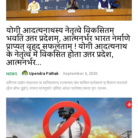
योगी आदित्यनाथस्य नेतृत्वे विकसितम्
भवति उत्तर प्रदेशम्, आत्मनिर्भर भारत निर्माणे
प्राप्यत् वृहद सफलताम् ! योगी आदित्यनाथ
के नेतृत्व में विकसित होता उत्तर प्रदेश,
आत्मनिर्भर...
Upendra Pathak
-
September 6, 2020
NEWS
वाणिज्य उद्योग मंत्रालय वा शानिवासरम् राज्यानाम् संघ शासित प्रदेशानां च् विपणन सरलतां
(ईज ऑफ डूइंग) स्तरम् प्रस्तूयते ! इतिदा आंध्र प्रदेशम् एकदा पुनः प्रथम...