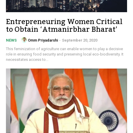
Entrepreneuring Women Critical
to Obtain ‘Atmanirbhar Bharat’
Omm Priyadarshi
-
September 20, 2020
NEWS
This feminization of agriculture can enable women to play a decisive
role in ensuring food security and preserving local eco-biodiversity. It
necessitates access to...