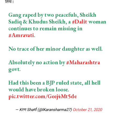
लिया।
Gang raped by two peacefuls, Sheikh
Sadiq & Khudus Sheikh, a
#Dalit
woman
continues to remain missing in
#Amravati
.
No trace of her minor daughter as well.
Absolutely no action by
#Maharashtra
govt.
Had this been a BJP ruled state, all hell
would have broken loose.
pic.twitter.com/Geej4Mt5de
— Kरण Shaर्मा (@IKaransharma27)
October 21, 2020