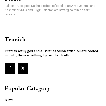
Pakistan-Occupied Kashmir (often referred to as Azad Jammu and
Kashmir or AJK) and Gilgit-Baltistan are strategically important
regions...
Trunicle
Truth is verily god and all virtues follow truth. All are rooted
in truth, there is nothing higher than truth.
Popular Category
News