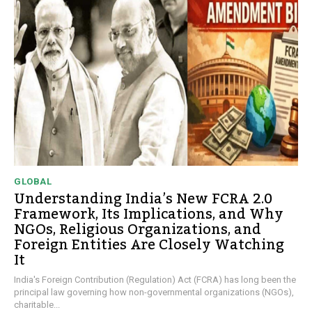
GLOBAL
Understanding India’s New FCRA 2.0
Framework, Its Implications, and Why
NGOs, Religious Organizations, and
Foreign Entities Are Closely Watching
It
India's Foreign Contribution (Regulation) Act (FCRA) has long been the
principal law governing how non-governmental organizations (NGOs),
charitable...