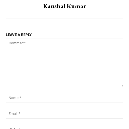
Kaushal Kumar
LEAVE A REPLY
Comment:
Na
Em
We