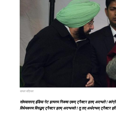
साभार पत्रिका
सोमवासरम् इंडिया गेट इत्यस्य निकषा एकम् ट्रैक्टर इतम् अदग्धते ! कांग
विधेयकस्य विरुद्धम् ट्रैक्टर इतम् अदग्धयते ! तु तत् अर्धदग्धम् ट्रैक्टर इति