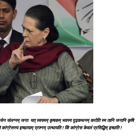
्रेसेन संलग्नम् जनाः यत् स्वयमम् कृषकम् भवस्य दृढ़कथनम् करोति स्म तानि जनानि कृषि
 कांग्रेसस्य इच्छायाम् प्रश्नम् उत्थायति ! किं कांग्रेस केवलं प्रसिद्धिम् इच्छति !