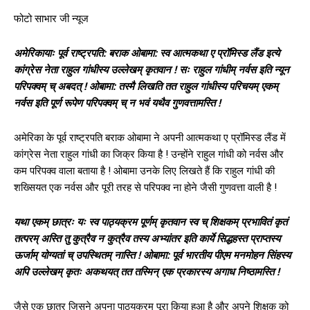
फोटो साभार जी न्यूज
अमेरिकायाः पूर्व राष्ट्रपति: बराक ओबामा: स्व आत्मकथा ए प्रॉमिस्ड लैंड इत्ये
कांग्रेस नेता राहुल गांधीस्य उल्लेखम् कृतवान ! सः राहुल गांधीम् नर्वस इति न्यून
परिपक्वम् च् अबदत् ! ओबामा: तस्मै लिखति तत राहुल गांधीस्य परिचयम् एकम्
नर्वस इति पूर्ण रूपेण परिपक्वम् च् न भवं यथैव गुणवत्तामस्ति !
अमेरिका के पूर्व राष्ट्रपति बराक ओबामा ने अपनी आत्मकथा ए प्रॉमिस्ड लैंड में
कांग्रेस नेता राहुल गांधी का जिक्र किया है ! उन्होंने राहुल गांधी को नर्वस और
कम परिपक्व वाला बताया है ! ओबामा उनके लिए लिखते हैं कि राहुल गांधी की
शख्सियत एक नर्वस और पूरी तरह से परिपक्व ना होने जैसी गुणवत्ता वाली है !
यथा एकम् छात्रः यः स्व पाठ्यक्रम पूर्णम् कृतवान स्व च् शिक्षकम् प्रभावितं कृतं
तत्परम् अस्ति तु कुत्रैव न कुत्रैव तस्य अभ्यांतर इति कार्ये सिद्धहस्त प्राप्तस्य
ऊर्जाम् योग्यतां च् उपस्थितम् नास्ति ! ओबामा: पूर्व भारतीय पीएम मनमोहन सिंहस्य
अपि उल्लेखम् कृतः अकथयत् तत तस्मिन् एक प्रकारस्य अगाध निष्ठामस्ति !
जैसे एक छात्र जिसने अपना पाठ्यक्रम पूरा किया हुआ है और अपने शिक्षक को