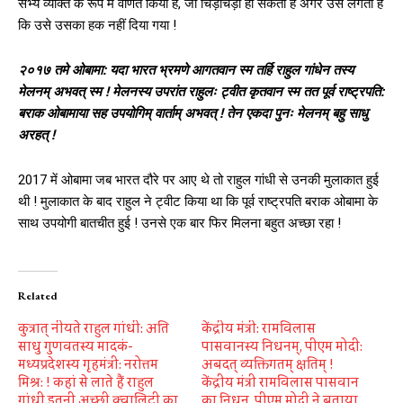
सभ्य व्यक्ति के रूप में वर्णित किया है, जो चिड़चिड़ा हो सकता है अगर उसे लगता है
कि उसे उसका हक नहीं दिया गया !
२०१७ तमे ओबामा: यदा भारत भ्रमणे आगतवान स्म तर्हि राहुल गांधेन तस्य
मेलनम् अभवत् स्म ! मेलनस्य उपरांत राहुलः ट्वीत कृतवान स्म तत पूर्व राष्ट्रपति:
बराक ओबामाया सह उपयोगिम् वार्ताम् अभवत् ! तेन एकदा पुनः मेलनम् बहु साधु
अरहत् !
2017 में ओबामा जब भारत दौरे पर आए थे तो राहुल गांधी से उनकी मुलाकात हुई
थी ! मुलाकात के बाद राहुल ने ट्वीट किया था कि पूर्व राष्ट्रपति बराक ओबामा के
साथ उपयोगी बातचीत हुई ! उनसे एक बार फिर मिलना बहुत अच्छा रहा !
Related
कुत्रात् नीयते राहुल गांधी: अति
केंद्रीय मंत्री: रामविलास
साधु गुणवतस्य मादकं-
पासवानस्य निधनम्, पीएम मोदी:
मध्यप्रदेशस्य गृहमंत्री: नरोत्तम
अबदत् व्यक्तिगतम् क्षतिम् !
मिश्र: ! कहां से लाते हैं राहुल
केंद्रीय मंत्री रामविलास पासवान
गांधी इतनी अच्‍छी क्‍वालिटी का
का निधन, पीएम मोदी ने बताया