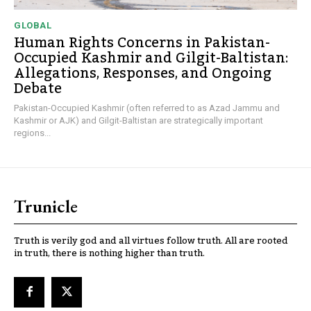
GLOBAL
Human Rights Concerns in Pakistan-
Occupied Kashmir and Gilgit-Baltistan:
Allegations, Responses, and Ongoing
Debate
Pakistan-Occupied Kashmir (often referred to as Azad Jammu and
Kashmir or AJK) and Gilgit-Baltistan are strategically important
regions...
Trunicle
Truth is verily god and all virtues follow truth. All are rooted
in truth, there is nothing higher than truth.