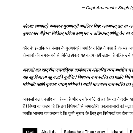
— Capt.Amarinder Singh 
कौरया: त्यागपत्रे पंजाबस्य मुख्यमंत्री अमरिंदर सिंह: अकथयत् तत सः
कृषकानाम् पीड़ेभ्यः चिंतितम् भवित्वा इयम् पद न उत्तिष्ठयत् अपितु तेन स्व राज
कौर के इस्तीफे पर पंजाब के मुख्यमंत्री अमरिंदर सिंह ने कहा है कि यह
किसानों की समस्याओं से चिंतित होकर यह कदम नहीं उठाया है बल्कि उसे अ
अकाली दल राष्ट्रीय जनतांत्रिक गठबंधनस्य अंशमस्ति तस्य यथांशेन च् हरस
सह बहु विपक्षस्य बहु दलानि कुर्वन्ति ! विपक्षस्य कथनमस्ति तत एतानि विधेय
भविष्यति यद्यपि कृषका: नष्टम् भविष्यते ! यद्यपि भाजपास्य कथनमस्ति तत 
अकाली दल एनडीए का हिस्सा है और उसके कोटे से हरसिमरत केंद्रीय खाद्य
हैं ! विपक्ष का कहना है कि इन विधेयकों से जमाखोरी, कालाबाजारी को बढ़ाव
जबकि भाजपा का कहना है कि कृषि सुधार के लिए इन विधेयकों का होना जरू
Akali dul
Balasaheb Thackeray
bharat
B
TAGS