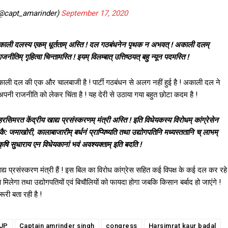
(@capt_amarinder)
September 17, 2020
 अकाली दलस्य एकम् धूर्तताम् अस्ति ! दल गठबंधनेन पृथक न अभवत् ! अकाली दलम्
नीतिम् गृहित्वा चिन्तामस्ति ! इयम् विलम्बात् उत्तिष्ठयत् बहु न्यून पदमस्ति !
 अकाली दल की एक और चालबाजी है ! पार्टी गठबंधन से अलग नहीं हुई है ! अकाली दल ने
पनी राजनीति को लेकर चिंता है ! यह देरी से उठाया गया बहुत छोटा कदम है !
िमरत केंद्रीय खाद्य प्रसंस्करणम् मंत्री अस्ति ! इति विधेयकस्य विरोधम् कांग्रेसेन
कै: जमाखोरी, कालाबाजारीम् बर्धनं प्राप्यिष्यति तथा उद्योगपतिनि मध्यस्ततानि च् लाभम्
कृषि सुधाराय एन विधेयकानां भवं अवश्यक्ताम् इति बदति !
 प्रसंस्करण मंत्री हैं ! इस बिल का विरोध कांग्रेस सहित कई विपक्ष के कई दल कर रहे
ा मिलेगा तथा उद्योगपतियों एवं बिचौलियों को फायदा होगा जबकि किसान बर्बाद हो जाएंगे !
री बता रही है !
JP
Captain amrinder singh
congress
Harsimrat kaur badal