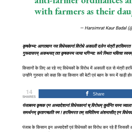
anti-farmer ordinances an
with farmers as their dau
— Harsimrat Kaur Badal (
कृषकेभ्य: आगतवान नव विधेयकानां विरोधे अकाली दलेन मंत्री हरसिमरत 
गुरूवासरम् अकथयत् तत कृषकस्य जाया भगिन्या: रूपे स्थित भवित्वा स्वयम् ग
किसानों के लिए आ रहे नए विधेयकों के विरोध में अकाली दल से मंत्री हरस
उन्होंने गुरुवार को कहा कि वह किसान की बेटी एवं बहन के रूप में खड़ी ह
14
Share
SHARES
पंजाबस्य कृषक एन अध्यादेशानां विधेयकानां च् विरोधम् कुर्वन्ति यस्य ज्वा
समर्थनम् कृतागच्छति स्म ! हरसिमरत तम् समितिस्य अंशमासीत् एन विधेयका
पंजाब के किसान इन अध्यादेशों एवं विधेयकों का विरोध कर रहे हैं जिसकी 