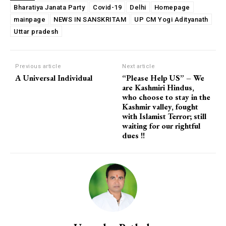
Bharatiya Janata Party
Covid-19
Delhi
Homepage
mainpage
NEWS IN SANSKRITAM
UP CM Yogi Adityanath
Uttar pradesh
Previous article
Next article
A Universal Individual
“Please Help US” – We
are Kashmiri Hindus,
who choose to stay in the
Kashmir valley, fought
with Islamist Terror; still
waiting for our rightful
dues !!