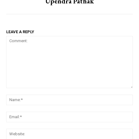
Upendra Pathak
LEAVE A REPLY
Comment:
Na
Em
We