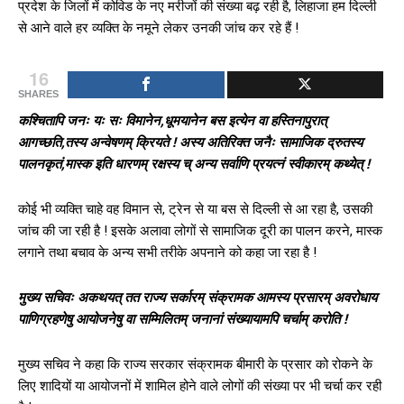
प्रदेश के जिलों में कोविड के नए मरीजों की संख्या बढ़ रही है, लिहाजा हम दिल्ली
से आने वाले हर व्यक्ति के नमूने लेकर उनकी जांच कर रहे हैं !
16
SHARES
कश्चितापि जनः यः सः विमानेन,धूमयानेन बस इत्येन वा हस्तिनापुरात्
आगच्छति,तस्य अन्वेषणम् क्रियते ! अस्य अतिरिक्त जनैः सामाजिक द्रुतस्य
पालनकृतं,मास्क इति धारणम् रक्षस्य च् अन्य सर्वाणि प्रयत्नं स्वीकारम् कथ्येत् !
कोई भी व्यक्ति चाहे वह विमान से, ट्रेन से या बस से दिल्ली से आ रहा है, उसकी
जांच की जा रही है ! इसके अलावा लोगों से सामाजिक दूरी का पालन करने, मास्क
लगाने तथा बचाव के अन्य सभी तरीके अपनाने को कहा जा रहा है !
मुख्य सचिवः अकथयत् तत राज्य सर्कारम् संक्रामक आमस्य प्रसारम् अवरोधाय
पाणिग्रहणेषु आयोजनेषु वा सम्मिलितम् जनानां संख्यायामपि चर्चाम् करोति !
मुख्य सचिव ने कहा कि राज्य सरकार संक्रामक बीमारी के प्रसार को रोकने के
लिए शादियों या आयोजनों में शामिल होने वाले लोगों की संख्या पर भी चर्चा कर रही