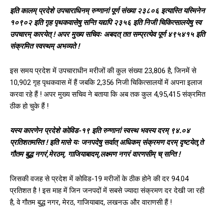
इति कालम् प्रदेशे उपचाराधिनम् रुग्णानां पूर्ण संख्या २३८०६ इत्यास्ति यस्मिनेन
१०९०२ इति गृह पृथकवासेषु सन्ति यद्यपि २३५६ इति निजी चिकित्सालयेषु स्व
उपचारम् कारयेत् ! अपर मुख्य सचिवः अबदत् तत सम्प्रत्येव पूर्ण ४९५४१५ इति
संक्रमित स्वस्थम् अभव्यते !
इस समय प्रदेश में उपचाराधीन मरीजों की कुल संख्या 23,806 है, जिनमें से
10,902 गृह पृथकवास में हैं जबकि 2,356 निजी चिकित्सालयों में अपना इलाज
करवा रहे हैं ! अपर मुख्य सचिव ने बताया कि अब तक कुल 4,95,415 संक्रमित
ठीक हो चुके हैं !
यस्य कारणेन प्रदेशे कोविड-१९ इति रुग्णानां स्वस्थ भवस्य दरम् ९४.०४
प्रतिशतमस्ति ! इति मासे यः जनपदेषु सर्वात् अधिकम् संक्रमण दरम् दृष्टयेत्,ते
गौतम बुद्ध नगरं,मेरठम्, गाजियाबादम्,लक्ष्मण नगरं वारणसीम् च् सन्ति !
जिसकी वजह से प्रदेश में कोविड-19 मरीजों के ठीक होने की दर 94.04
प्रतिशत है ! इस माह में जिन जनपदों में सबसे ज्यादा संक्रमण दर देखी जा रही
है, वे गौतम बुद्ध नगर, मेरठ, गाजियाबाद, लखनऊ और वाराणसी हैं !