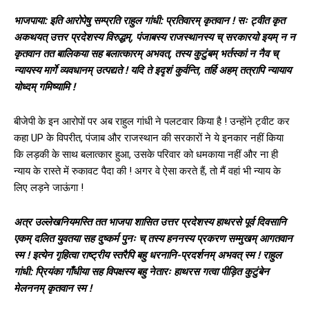
भाजपाया: इति आरोपेषु सम्प्रति राहुल गांधी: प्रतिवारम् कृतवान ! सः ट्वीत कृत
अकथयत् उत्तर प्रदेशस्य विरुद्धम्, पंजाबस्य राजस्थानस्य च् सरकारयो इयम् न न
कृतवान तत बालिकया सह बलात्कारम् अभवत्, तस्य कुटुंबम् भर्तस्कां न नैव च्
न्यायस्य मार्गे व्यवधानम् उत्पद्यते ! यदि ते इदृशं कुर्वन्ति, तर्हि अहम् तत्रापि न्यायाय
योध्दम् गमिष्यामि !
बीजेपी के इन आरोपों पर अब राहुल गांधी ने पलटवार किया है ! उन्‍होंने ट्वीट कर
कहा UP के विपरीत, पंजाब और राजस्थान की सरकारों ने ये इनकार नहीं किया
कि लड़की के साथ बलात्कार हुआ, उसके परिवार को धमकाया नहीं और ना ही
न्याय के रास्ते में रुकावट पैदा की ! अगर वे ऐसा करते हैं, तो मैं वहां भी न्याय के
लिए लड़ने जाऊंगा !
अत्र उल्लेखनियमस्ति तत भाजपा शासित उत्तर प्रदेशस्य हाथरसे पूर्व दिवसानि
एकम् दलित युवतया सह दुष्कर्म पुनः च् तस्य हननस्य प्रकरण सम्मुखम् आगतवान
स्म ! इत्येन गृहित्वा राष्ट्रीय स्तरैपि बहु धरनानि-प्रदर्शनम् अभवत् स्म ! राहुल
गांधी: प्रियंका गाँधीया सह विपक्षस्य बहु नेतारः हाथरस गत्वा पीड़ित कुटुंबेन
मेलननम् कृतवान स्म !