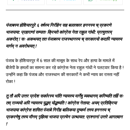
पंजाबस्य होशियारपुरे ६ वर्षस्य निरीहेन सह बलात्कार हननस्य च् प्रकरणे
भाजपाया: प्रहाराणां सम्पातः क्रियते कांग्रेस नेता राहुल गांधी: प्रत्युत्तरम्
अकरोत् ! सः अकथयत् तत पंजाबस्य राजस्थानस्य च् सरकारयो कदापि न्यायस्य
मार्गम् न अवरोधयत् !
पंजाब के होशियारपुर में 6 साल की मासूम के साथ रेप और हत्या के मामले में
बीजेपी के हमलों का सामना कर रहे कांग्रेस नेता राहुल गांधी ने पलटवार किया है !
उन्होंने कहा कि पंजाब और राजस्थान की सरकारों ने कभी न्याय का रास्‍ता नहीं
रोका !
तु तौ अपि उत्तर प्रदेश सर्कारस्य भांति न्यायस्य मार्गेषु व्यवधानम् करिष्यति तर्हि सः
तम् राज्ययो अपि न्यायस्य युद्धम् योद्धष्यति ! कांग्रेस नेताया: अयम् प्रतिक्रिया
भाजपाया कांग्रेस शासित पंजाबे निरीह बालिकया दुष्कर्म तस्य हननस्य च्
प्रकरणेषु तस्य मौनम् गृहित्वा भाजपा प्रत्येन उत्थायत: प्रश्नानां उत्तरे आगतवान
!