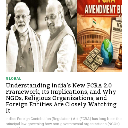
GLOBAL
Understanding India’s New FCRA 2.0
Framework, Its Implications, and Why
NGOs, Religious Organizations, and
Foreign Entities Are Closely Watching
It
India's Foreign Contribution (Regulation) Act (FCRA) has long been the
principal law governing how non-governmental organizations (NGOs),