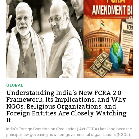
GLOBAL
Understanding India’s New FCRA 2.0
Framework, Its Implications, and Why
NGOs, Religious Organizations, and
Foreign Entities Are Closely Watching
It
India's Foreign Contribution (Regulation) Act (FCRA) has long been the
principal law governing how non-governmental organizations (NGOs),