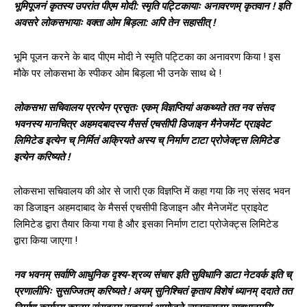
भूमिपूजनं कृतस्य उपरांत पीएम मोदी: स्मृति पट्टिकायाः अनावरणम् कृतवान ! इति
अवसरे लोकसभायाः वक्ता ओम बिड़ला: अपि तेन सहासीत् !
भूमि पूजन करने के बाद पीएम मोदी ने स्मृति पट्टिका का अनावरण किया ! इस
मौके पर लोकसभा के स्पीकर ओम बिड़ला भी उनके साथ थे !
लोकसभा सचिवालय प्रत्येन प्रसृतः एकम् विज्ञप्तियां अकथ्यते तत नव संसद
भवनस्य मानचित्र अहमदबादस्य मैसर्स एचसीपी डिजाइन मैनेजमेंट प्राइवेट
लिमिटेड इत्येन च् निर्मितं अक्रियते अस्य च् निर्माण टाटा प्रोजेक्ट्स लिमिटेड
इत्येन करिष्यते !
लोकसभा सचिवालय की ओर से जारी एक विज्ञप्ति में कहा गया कि नए संसद भवन
का डिजाइन अहमदाबाद के मैसर्स एचसीपी डिजाइन और मैनेजमेंट प्राइवेट
लिमिटेड द्वारा तैयार किया गया है और इसका निर्माण टाटा प्रोजेक्ट्स लिमिटेड
द्वारा किया जाएगा !
नव भवनम् सर्वाणि आधुनिक दृश्य-श्रव्य संचार इति सुविधानि डाटा नेटवर्क इति च्
प्रणालीभिः सुसज्जितम् करिष्यते ! अयम् सुनिश्चितं कृताय विशेषं ध्यानम् ददाते तत