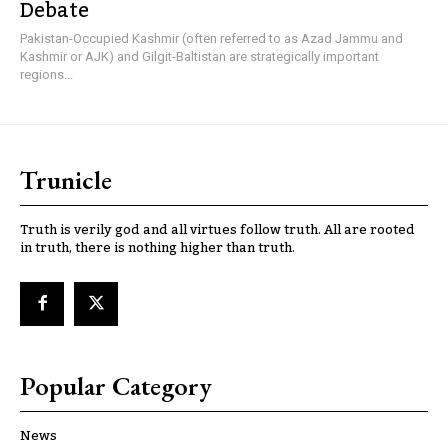
Debate
Pakistan-Occupied Kashmir (often referred to as Azad Jammu and
Kashmir or AJK) and Gilgit-Baltistan are strategically important
regions...
Trunicle
Truth is verily god and all virtues follow truth. All are rooted
in truth, there is nothing higher than truth.
Popular Category
News