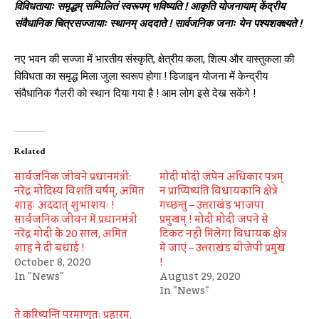
विविधतायाः समृद्धम् सम्मिलितं स्वरूपम् भविष्यति ! आकृति योजनायाम् केंद्रीय
संवैधानिक चित्रसज्जायाः स्थानम् अददाते ! सार्वजनिक जनाः येन पश्यशक्क्ष्यते !
नए भवन की सज्‍जा में भारतीय संस्‍कृति, क्षेत्रीय कला, शिल्‍प और वास्‍तुकला की
विविधता का समृद्ध मिला जुला स्‍वरूप होगा ! डिजाइन योजना में केन्‍द्रीय
संवैधानिक गैलरी को स्‍थान दिया गया है ! आम लोग इसे देख सकेंगे !
Related
सार्वजनिक जीवने प्रधानमंत्री:
मोदी मोदी जपेन अधिकार पत्रम्
नरेंद्र मोदिस्य विंशति वर्षम्, अमित
न प्राप्यिष्यति विधायकानि क्षेत्रे
शाहः अददात् शुभाशयः !
गच्छन्तु – उत्तराखंड भाजपा
सार्वजनिक जीवन में प्रधानमंत्री
प्रमुखम् ! मोदी मोदी जपने से
नरेंद्र मोदी के 20 साल, अमित
टिकट नहीं मिलेगा विधायक क्षेत्र
शाह ने दी बधाई !
में जाएं – उत्तराखंड बीजेपी प्रमुख
October 8, 2020
!
In "News"
August 29, 2020
In "News"
ते करिष्यन्ति परमाणुतः प्रहारम्,