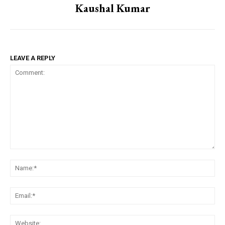
Kaushal Kumar
LEAVE A REPLY
Comment:
Na
Em
We