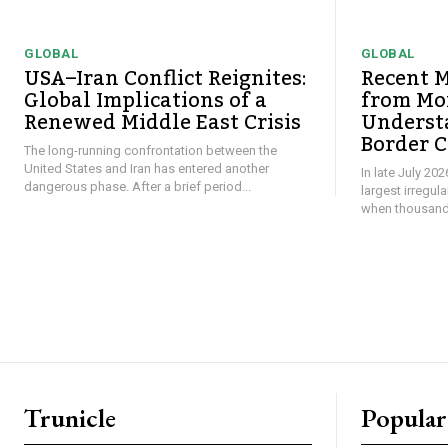
GLOBAL
GLOBAL
USA–Iran Conflict Reignites:
Recent M
Global Implications of a
from Mor
Renewed Middle East Crisis
Underst
Border C
The long-running confrontation between the
United States and Iran has entered another
In late July 20
dangerous phase. After a brief period...
largest irregul
when thousands
Trunicle
Popular