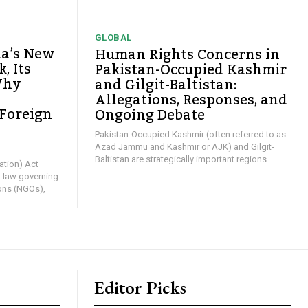
GLOBAL
ia’s New
Human Rights Concerns in
, Its
Pakistan-Occupied Kashmir
Why
and Gilgit-Baltistan:
Allegations, Responses, and
 Foreign
Ongoing Debate
y
Pakistan-Occupied Kashmir (often referred to as
Azad Jammu and Kashmir or AJK) and Gilgit-
Baltistan are strategically important regions...
ation) Act
l law governing
ons (NGOs),
Editor Picks