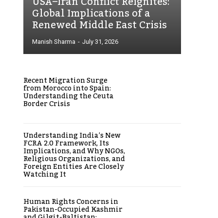
USA–Iran Conflict Reignites:
Global Implications of a
Renewed Middle East Crisis
Manish Sharma
-
July 31, 2026
Recent Migration Surge
from Morocco into Spain:
Understanding the Ceuta
Border Crisis
Understanding India’s New
FCRA 2.0 Framework, Its
Implications, and Why NGOs,
Religious Organizations, and
Foreign Entities Are Closely
Watching It
Human Rights Concerns in
Pakistan-Occupied Kashmir
and Gilgit-Baltistan: