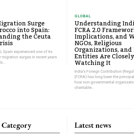
GLOBAL
igration Surge
Understanding Ind
occo into Spain:
FCRA 2.0 Framework
anding the Ceuta
Implications, and 
risis
NGOs, Religious
Organizations, and
26, Spain experienced one of its
Entities Are Closel
ar migration surges in recent years
Watching It
...
India's Foreign Contribution (Regul
(FCRA) has long been the principa
how non-governmental organizati
charitable...
 Category
Latest news