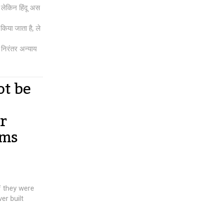
 लेकिन हिंदू अस
िया जाता है, ले
े निरंतर अन्याय
ot be
r
rms
if they were
er built