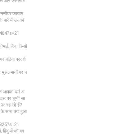
ोसले और उसकी मां
 माननीयराज्यपाल
के बारे में उनको
2464?s=21
ोंभाई, बिना किसी
र बढ़िया प्रदर्श
र मुसलमानों पर न
कि आपका धर्म अ
 इस पर चुप्पी सा
पर रह रहे हैं?
 के साथ क्या हुआ
9825?s=21
ं, हिंदुओं को बद