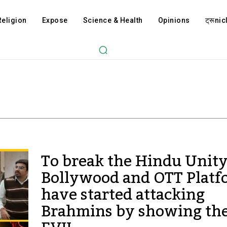
Religion
Expose
Science & Health
Opinions
ट्रूnicl
To break the Hindu Unit
Bollywood and OTT Platf
have started attacking
Brahmins by showing th