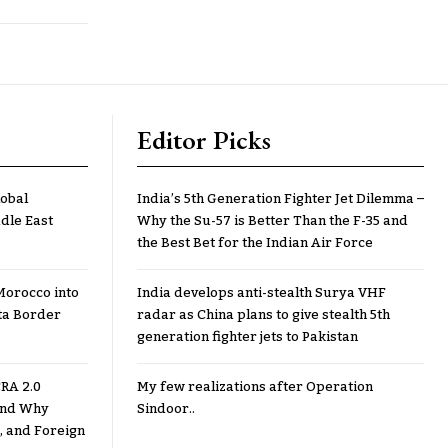
Editor Picks
lobal
India’s 5th Generation Fighter Jet Dilemma –
dle East
Why the Su-57 is Better Than the F-35 and
the Best Bet for the Indian Air Force
Morocco into
India develops anti-stealth Surya VHF
ta Border
radar as China plans to give stealth 5th
generation fighter jets to Pakistan
RA 2.0
My few realizations after Operation
 and Why
Sindoor..
, and Foreign