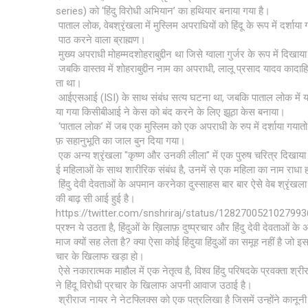
series) को ‘हिंदु विरोधी अभियान’ का हथियार बनाया गया है।
पाताल लोक, वेबश्रृंखला में मुस्लिम अपराधियों को हिंदू के रूप में दर्शाया 
पाठ करने वाला ब्राह्मण।
मुख्य अपराधी मोहम्मदशोहराबुद्दीन था जिसे ग्वाला गुर्जर के रूप में दिखा
जबकि वास्तव में शोहराबुद्दीन नाम का अपराधी, लालू प्रसाद यादव कादा
ता था।
आईएसआई (ISI) के साथ संबंध सत्य घटना था, जबकि पाताल लोक में 
या गया किसीबीआई ने केस को बंद करने के लिए झूठा केस बनाया।
‘पाताल लोक’ में जब एक मुस्लिम को एक अपराधी के रुप में दर्शाया गयात
फ़ सहानुभूति का जाल बुन दिया गया।
एक अन्य श्रृंखला "कृष्ण और उनकी लीला" में एक पुरुष चरित्र दिखाय
ई महिलाओं के साथ शारीरिक संबंध है, उनमें से एक महिला का नाम राधा ह
हिंदु देवी देवताओं के अपमान करनेका दुस्साहस बार बार ऐसे वेब श्रृंखला 
की बाढ़ सी आई हुई है।
https://twitter.com/snshriraj/status/128270052102799
प्रश्न ये उठता है, हिंदुओं के ख़िलाफ़ दुष्प्रचार और हिंदु देवी देवताओं के
माज क्यों सह लेता है? क्या ऐसा कोई हिंदुया हिंदुओं का समूह नहीं है जो इस 
चार के खिलाफ खड़ा हो।
ऐसे नकारात्मक माहौल में एक नेतृत्व है, विश्व हिंदु परिषदके प्रवक्ता श्री
ने हिंदू विरोधी प्रचार के खिलाफ अपनी आवाज उठाई है।
श्रीराज नायर ने नेटफ्लिक्स को एक पत्रलिखा है जिसमें उन्होंने कानू