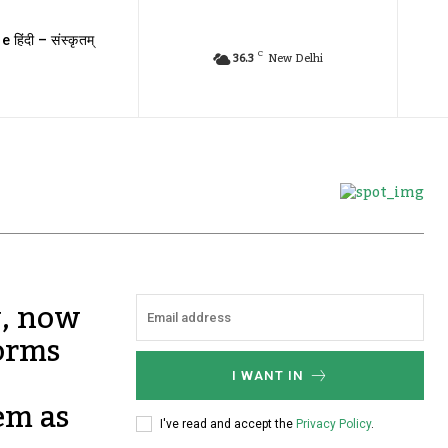
e हिंदी – संस्कृतम्
C
36.3
New Delhi
y, now
orms
I WANT IN
em as
I've read and accept the
Privacy Policy
.