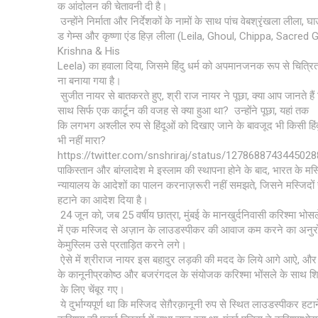
क आंदोलन की चेतावनी दी है।
उन्होंने निर्माता और निर्देशकों के नामों के साथ पांच वेबश्रृंखला लीला, घा
ड गेम्स और कृष्णा एंड हिज़ लीला (Leila, Ghoul, Chippa, Sacre
Krishna & His
Leela) का हवाला दिया, जिसमे हिंदु धर्म को अपमानजनक रूप से चित्रित
ना बनाया गया है।
सुजीत नायर से बातकरते हुए, श्री राज नायर ने पूछा, क्या आप जानते हैं कि
साथ सिर्फ एक कार्टून की वजह से क्या हुआ था? उन्होंने पूछा, यहां तक ​​
कि लगभग अश्लील रुप से हिंदूओं को दिखाए जाने के बावजूद भी किसी हिं
भी नहीं मारा?
https://twitter.com/snshriraj/status/127868874344502
पाकिस्तान और बांग्लादेश मे इस्लाम की स्थापना होने के बाद, भारत के मस्
न्यायालय के आदेशों का पालन करनाज़रूरी नहीं समझते, जिसने मस्जिदो
हटाने का आदेश दिया है।
24 जून को, जब 25 वर्षीय छात्रा, मुंबई के मानखुर्दनिवासी करिश्मा भोस
में एक मस्जिद से अज़ान के लाउडस्पीकर की आवाज कम करने का अनुरो
केमुस्लिम उसे प्रताड़ित करने लगे।
ऐसे में श्रीराज नायर इस बहादुर लड़की की मदद के लिये आगे आऐ, और व
के कानूनीप्रकोष्ठ और बजरंगदल के संयोजक करिश्मा भोंसले के साथ श
के लिए चेंबूर गए।
ये दुर्भाग्यपूर्ण था कि मस्जिद सेग़ैरक़ानूनी रुप से स्थित लाउडस्पीकर ह