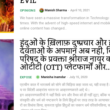
EVIL
Manish Sharma
-
April 10, 2021
OPINIONS
We have seen a massive transformation in Technology 
times. With the advent of high-speed internet and mobil
online content has changed...
हिंदुओं के ख़िलाफ़ दुष्प्रचार और ह
देवताओं के अपमान अब नहीं, विश्
परिषद के प्रवक्ता श्रीराज नायर 
ओटीटी (OTT) प्लेटफार्मों और..
Manisha Inamdar
-
July 15, 2020
EXPOSE
प्राचीन काल में भारतवर्ष को सोने की चिड़िया कहा जाता था, यही वज
य पर विदेशी आक्रांता भारत पर आक्रमणकरते आऐ थे।
इन आक्रमणकारियों ने यहाँ सिर्फ़ धन और वैभव को ही नहीं लूटा, बल्कि 
संस्कृति और धर्म को नष्टकरने के लिये हिंदुओं पर तरह तरह के अत्याचार क
रों का विध्वंस किया, क्रूरता पूर्वक हिंदुओं का जबरन धर्म परिवर्तनकिया,