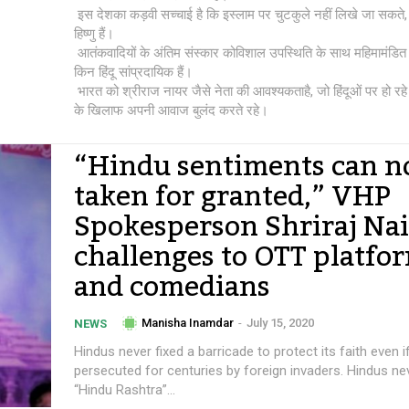
इस देशका कड़वी सच्चाई है कि इस्लाम पर चुटकुले नहीं लिखे जा सकते,
हिष्णु हैं।
आतंकवादियों के अंतिम संस्कार कोविशाल उपस्थिति के साथ महिमामंडित क
किन हिंदू सांप्रदायिक हैं।
भारत को श्रीराज नायर जैसे नेता की आवश्यकताहै, जो हिंदूओं पर हो रह
के खिलाफ अपनी आवाज बुलंद करते रहे।
“Hindu sentiments can n
taken for granted,” VHP
Spokesperson Shriraj Nai
challenges to OTT platfo
and comedians
Manisha Inamdar
-
July 15, 2020
NEWS
Hindus never fixed a barricade to protect its faith even 
persecuted for centuries by foreign invaders. Hindus nev
“Hindu Rashtra”...