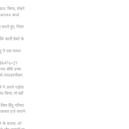
ऊल, चिप्पा, सेक्रे
d Games and
 करते हुए, निशा
 चार्ली हेब्दो के
दु ने एक पत्थर
8864?s=21
जिद बॉम्बे उच्च
ं से लाउडस्पीकर
ले ने अपने पड़ोस
ध किया, तो वहाँ
िश्व हिंदू परिषद
िकायत दर्ज कराने
टाने के बजाय, जो