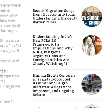
पर प्रहारकरने के
Recent Migration Surge
 जाता था।
from Morocco into Spain:
े सनातन धर्म की
Understanding the Ceuta
्रतिबंध लगाया।
Border Crisis
किया, जबकि विदेशी
ामिक राष्ट्र पा
Understanding India’s
New FCRA 2.0
, विभाजन के बाद,
Framework, Its
ेक्ष रखने का निर्ण
Implications, and Why
चार बदस्तूर जारी
NGOs, Religious
Organizations, and
Foreign Entities Are
 घटकर 2% से भी
Closely Watching It
गई है।
Human Rights Concerns
0 के दशक में हुआ
in Pakistan-Occupied
 हैं।
Kashmir and Gilgit-
Baltistan: Allegations,
 भी हिंदुओं कोब
Responses, and Ongoing
Debate
ादी कहते हैं।