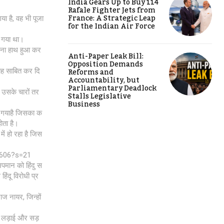
India Gears Up to Buy 114
Rafale Fighter Jets from
France: A Strategic Leap
गया है, वह भी पूजा
for the Indian Air Force
या गया था।
हिना हाथ हुआ कर
Anti-Paper Leak Bill:
Opposition Demands
Reforms and
यह साबित कर दि
Accountability, but
Parliamentary Deadlock
ो उसके चारों तर
Stalls Legislative
Business
ा गयाहै जिसका क
ोता है।
में हो रहा है जिस
3606?s=21
 अपमान को हिंदु स
हिंदू विरोधी प्र
राज नायर, जिन्हों
नी लड़ाई और सड़