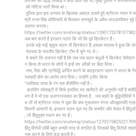
करिश्मा की पढ़ाई लिखाई में बाधा डाल रहा था, मुंबई पुलिस ने करिश्माभ
को नोटिस जारी किया था।
पुलिस द्वारा इस अन्याय के ख़िलाफ़ आवाज़ उठाते हुऐ श्रीराज नायर ने
श्री भगत सिंह कोशियारी से मिलकर मानखुर्द के अवैध लाउडस्पीकर मुद्दे 
अवगत कराया।
https://twitter.com/snshriraj/status/128077207810758
अब बात करते हैं इरफ़ान पठान कि जो कि पूर्व क्रिकेटर हैं।
उनके बड़े भाई यूसुफ पठान भी क्रिकेटर हैं, इसका मतलब ये हुआ कि दोन
भेदभाव के भारतीय क्रिकेट टीम में चुने गए थे।
ये कहने कि ज़रूरत नहीं है कि जब जब पठान बंधूओं ने क्रिकेट केमैदान प
न किया तो भारत के लोगों ने इन्हें सर आँखों पर बिठा लिया।
नाम, पैसा और प्रसिद्धि अर्जित करने के बादइरफ़ान पठान ने भारत के गै
स्लवादी होने का आरोप लगा दिया। उन्होंने ट्वीट किया:
“जातिवाद त्वचा के रंग तक हीसीमित नहीं है।
हाउसिंग सोसाइटी में सिर्फ इसलिए घर खरीदने की अनुमति नहीं है क्यों
लग है ये भी एक अलगनस्लवाद का हिस्सा है… जब बाक़ी के बुद्धिजीवियों ने
ध ली तो श्रीराज नायर ने पूछा कि क्या मुसलमान मंगल औरबृहस्पति ग्रह 
कितनी आसानी से, इरफ़ान पठान भूल गए कि कश्मीर और मेवात में हिंदुओं
, जो हिंदूमुक्त स्थान बन गए हैं।
https://twitter.com/snshriraj/status/127037582522170
हिंदू विरोधी लॉबी बहुत अच्छी तरह से संगठित है, जिसको हिदु विरोधी ताक़ते
नाम करने के लिये फंड करती है।