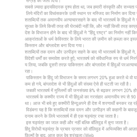
संग्रह को जला दिया।
सबसे ज़्यादा हृदयविदारक दृश्य होता था, जब हमारी संस्कृति और सभ्यता 
लिये मंदिरों का विध्वंसकरके उसी स्थान पर मस्जिद का निर्माण कर दिया
शताब्दियों तक अमानवीय अत्याचारसहने के बाद भी भारतवर्ष के हिंदुओं न
सुरक्षा के लिये किसी तरह की घेराबंदी नहीं कि, और नाहीं किसी तरह काप
देश के विभाजन होने के बाद भी हिंदुओं ने “हिंदू राष्ट्र" का निर्माण नहीं 
आक्रांताओं के धर्म केविस्तार के लिये भारत की ज़मीन को क़ब्ज़ा कर इस्ल
किस्तान और बांग्लादेश बना दिया गया।
शताब्दियों तक दमन और उत्पीड़न सहने के बाद भी भारतवर्ष के हिंदुओं ने
विदेशी धर्मों का समावेश करते हुऐ, भारतवर्ष को संवैधानिक रुप से धर्म निरप
य लिया, जबकि दूसरी तरफ़ पाकिस्तान और बांग्लादेश में हिंदुओं परअत्या
रहा।
पाकिस्तान के हिंदु जो विभाजन के समय लगभग 20% हुआ करते थे वो
कम हो गये, बांग्लादेश से भी हिंदुओं की संख्या ऐसे ही घटती जा रही है।
जबकी भारतवर्ष में मुस्लिमों की जनसंख्या 8% से बढ़कर लगभग 20% हो
भारतवर्ष के कश्मीर राज्य में भी हिंदुओ का नरसंहार अमानवीय रुप से 9
था। आज भी बचे हुए कश्मीरी हिन्दूअपने ही देश में शरणार्थी बनकर रह रहे
विडंबना यह है कि शताब्दियों तक दमन और उत्पीड़न की कहानी के बावजूद
दनाम करने के लिये भारतवर्ष में ही एक षड्यंत्र रचा जाता है।
इस षड्यंत्र का जाल कही और नहीं बल्कि बॉलिवुड में बुना जाता है।
हिंदु विरोधी षड्यंत्र के प्रचार प्रसार को वॉलिवुड में अभिव्यक्ति की आज़
फ़िल्मों के बाद, आज कल वेब श्रृंखला (Web