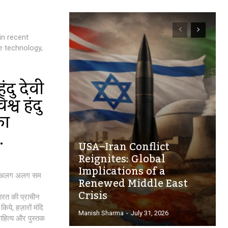
in recent
e technology,
िंदु देवी
व हिंदु
का
.
USA–Iran Conflict
Reignites: Global
Implications of a
ह है अलग अलग सम
Renewed Middle East
Crisis
भारत की प्राचीन
िये, हज़ारों मंदि
Manish Sharma
-
July 31, 2026
 साहित्य और पुस्तक