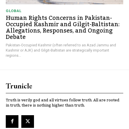
GLOBAL
Human Rights Concerns in Pakistan-
Occupied Kashmir and Gilgit-Baltistan:
Allegations, Responses, and Ongoing
Debate
Pakistan-Occupied Kashmir (often referred to as Azad Jammu and
Kashmir or AJK) and Gilgit-Baltistan are strategically important
regions...
Trunicle
Truth is verily god and all virtues follow truth. All are rooted
in truth, there is nothing higher than truth.