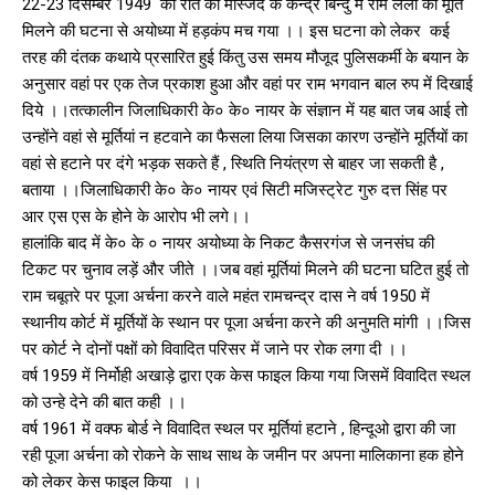
22-23 दिसम्बर 1949 की रात को मस्जिद के केन्द्र बिन्दु में राम लला की मूर्ति
मिलने की घटना से अयोध्या में हड़कंप मच गया ।। इस घटना को लेकर कई
तरह की दंतक कथाये प्रसारित हुई किंतु उस समय मौजूद पुलिसकर्मी के बयान के
अनुसार वहां पर एक तेज प्रकाश हुआ और वहां पर राम भगवान बाल रुप में दिखाई
दिये ।।तत्कालीन जिलाधिकारी के० के० नायर के संज्ञान में यह बात जब आई तो
उन्होंने वहां से मूर्तियां न हटवाने का फैसला लिया जिसका कारण उन्होंने मूर्तियों का
वहां से हटाने पर दंगे भड़क सकते हैं , स्थिति नियंत्रण से बाहर जा सकती है ,
बताया ।।जिलाधिकारी के० के० नायर एवं सिटी मजिस्ट्रेट गुरु दत्त सिंह पर
आर एस एस के होने के आरोप भी लगे।।
हालांकि बाद में के० के ० नायर अयोध्या के निकट कैसरगंज से जनसंघ की
टिकट पर चुनाव लड़ें और जीते ।।जब वहां मूर्तियां मिलने की घटना घटित हुई तो
राम चबूतरे पर पूजा अर्चना करने वाले महंत रामचन्द्र दास ने वर्ष 1950 में
स्थानीय कोर्ट में मूर्तियों के स्थान पर पूजा अर्चना करने की अनुमति मांगी ।।जिस
पर कोर्ट ने दोनों पक्षों को विवादित परिसर में जाने पर रोक लगा दी ।।
वर्ष 1959 में निर्मोही अखाड़े द्वारा एक केस फाइल किया गया जिसमें विवादित स्थल
को उन्हे देने की बात कही ।।
वर्ष 1961 में वक्फ बोर्ड ने विवादित स्थल पर मूर्तियां हटाने , हिन्दूओ द्वारा की जा
रही पूजा अर्चना को रोकने के साथ साथ के जमीन पर अपना मालिकाना हक होने
को लेकर केस फाइल किया ।।