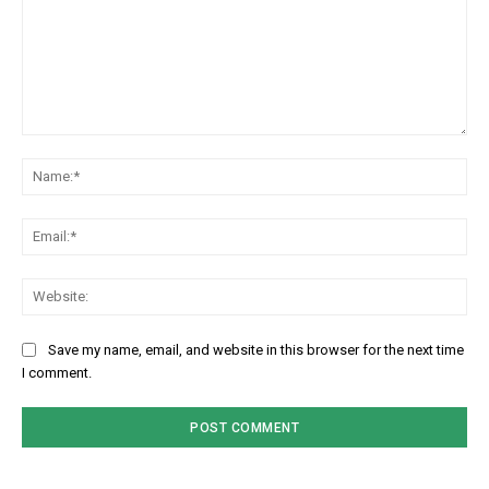
Comment:
Na
Em
We
Save my name, email, and website in this browser for the next time
I comment.