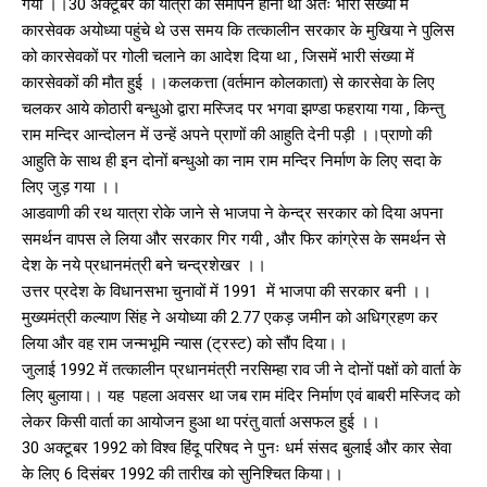
गया ।।30 अक्टूबर को यात्रा का समापन होना था अतः भारी संख्या में
कारसेवक अयोध्या पहुंचे थे उस समय कि तत्कालीन सरकार के मुखिया ने पुलिस
को कारसेवकों पर गोली चलाने का आदेश दिया था , जिसमें भारी संख्या में
कारसेवकों की मौत हुई ।।कलकत्ता (वर्तमान कोलकाता) से कारसेवा के लिए
चलकर आये कोठारी बन्धुओ द्वारा मस्जिद पर भगवा झण्डा फहराया गया , किन्तु
राम मन्दिर आन्दोलन में उन्हें अपने प्राणों की आहुति देनी पड़ी ।।प्राणो की
आहुति के साथ ही इन दोनों बन्धुओ का नाम राम मन्दिर निर्माण के लिए सदा के
लिए जुड़ गया ।।
आडवाणी की रथ यात्रा रोके जाने से भाजपा ने केन्द्र सरकार को दिया अपना
समर्थन वापस ले लिया और सरकार गिर गयी , और फिर कांग्रेस के समर्थन से
देश के नये प्रधानमंत्री बने चन्द्रशेखर ।।
उत्तर प्रदेश के विधानसभा चुनावों में 1991 में भाजपा की सरकार बनी ।।
मुख्यमंत्री कल्याण सिंह ने अयोध्या की 2.77 एकड़ जमीन को अधिग्रहण कर
लिया और वह राम जन्मभूमि न्यास (ट्रस्ट) को सौंप दिया।।
जुलाई 1992 में तत्कालीन प्रधानमंत्री नरसिम्हा राव जी ने दोनों पक्षों को वार्ता के
लिए बुलाया।। यह पहला अवसर था जब राम मंदिर निर्माण एवं बाबरी मस्जिद को
लेकर किसी वार्ता का आयोजन हुआ था परंतु वार्ता असफल हुई ।।
30 अक्टूबर 1992 को विश्व हिंदू परिषद ने पुनः धर्म संसद बुलाई और कार सेवा
के लिए 6 दिसंबर 1992 की तारीख को सुनिश्चित किया।।