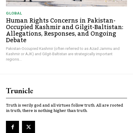
GLOBAL
Human Rights Concerns in Pakistan-
Occupied Kashmir and Gilgit-Baltistan:
Allegations, Responses, and Ongoing
Debate
Pakistan-Occupied Kashmir (often referred to as Azad Jammu and
Kashmir or AJK) and Gilgit-Baltistan are strategically important
regions...
Trunicle
Truth is verily god and all virtues follow truth. All are rooted
in truth, there is nothing higher than truth.