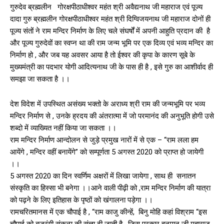
गुरुदेव ब्रह्मलीन गोरक्षपीठाधीश्वर महंत श्री अवैद्यनाथ जी महाराज एवं पूज्य
दादा गुरु ब्रह्मलीन गोरक्षपीठाधीश्वर महंत श्री दिग्विजयनाथ जी महाराज दोनों ही
पूज्य संतों ने राम मन्दिर निर्माण के लिए चले संघर्षों में अपनी आहुति प्रदान की है
और पूज्य गुरुदेवों का स्वप्न था की राम जन्म भूमि पर एक दिव्य एवं भव्य मन्दिर का
निर्माण हो , और जब यह अवसर आया है तो ईश्वर की कृपा के कारण सूबे के
मुख्यमंत्री का पदभार योगी आदित्यनाथ जी के पास ही है , इसे गुरु का आशीर्वाद ही
समझा जा सकता है ।।
देश विदेश में उपस्थित असंख्य भक्तो के अराध्य श्री राम की जन्मभूमि पर भव्य
मन्दिर निर्माण से , उनके ह्रदय की अंतरात्मा में जो परमानंद की अनुभूति होगी उसे
शब्दो में व्याख्यित नहीं किया जा सकता ।।
राम मन्दिर निर्माण आन्दोलन से जुड़े प्रमुख नारों में से एक – “राम लला हम
आयेंगे , मन्दिर वहीं बनायेंगे” को सम्पूर्णता 5 अगस्त 2020 को प्राप्त हो जायेगी
।।
5 अगस्त 2020 का दिन स्वर्णिम अक्षरों में लिखा जायेगा , साथ ही सनातन
संस्कृति का हिस्सा भी बनेगा ।।आने वाली पीढ़ी को ,राम मन्दिर निर्माण की यात्रा
को पढ़ने के लिए इतिहास के पृष्ठों को खंगालना पड़ेगा ।।
रामचरितमानस में एक चौपाई है , “राम काजु कीन्हें, बिनु मोहि कहां विश्राम “इस
चौपाई को बजरंगी संकल्प की संज्ञा दी जाती है , जिस प्रकार हनुमान जी महाराज