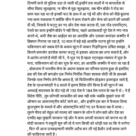
टिप्पणी करो तो पुलिस उठा ले जाती थी,इन्होंने दस सालों में ना बाग्लादेश से
सीमा विवाद सुलझाया, ना चीन से मुद्दा सुलझाया, जब चीन बॉर्डर पे रोड का
काम चल रहा था तो इनकी फट के हाथ मे आ गई थी और सेना को पीछे बुलाया
गया काम रुकवाया गे क्योंकि चीन ने काम रोकने और सेना को हटाने की धमकी
दी थी, जिससे ये फट्टू डर गए और देश नाक कटवा दी, एक रॉड एयरस्ट्रिप,
रेलवे का काम इन्होंने बॉर्डर पे नही किया, पहले आतंकवादी पूरे देश मे नंगा नाच
करते थे, अभी जैश का आईएम का हर आतांकि और उसका कमांडर कश्मीर में
हिबमार गिराया जा रहा है, 10 साल में बड़े बड़े आतांकि घटना हुवे पर इन्होंने
पाकिस्तान को जवाब देने के बजाय यूएन में जाकर गिड़गिड़ाना उचित समझा , ये
कितने कमजोर डरपोक कायर फट्टू थे इसका अंदाजा हम लगा सकते है, और
ये आरोप लगाते है मोदी जी पे , ये भूल गए है पहला स्ट्राइक म्यामार में घुस के
मारा, पाकिस्तान को दो बार घुस के मारा, हर आतांकि कश्मीर में मारा जा रहा है
, डोकलाम में भारतीय सेना के अदम्य साहस का परिचय प्राप्त हुआ वो इसलिए
हवा की देश की बागडोर एक निर्भय निर्भीक निडर शासक मोदी जी के हाथबमे
जिनके पास निर्णय लेने कि क्षमता है, जो फिलिस्तीन छोड़कर इजराइल जाते है,
देश के प्रधानमंत्री ने 6 सालो में इतना विदेश दौरे किया है की यूएन में जब
अस्थाई सदस्यता के वोट पड़े तो 193 देश मे 184 देश भारत के पक्ष में थे। ये है
विदेश नीति , तुम कोंगसी सरबजीत को बचा नही सके जबकि तुम्हारे पास भी
ऑप्शन था अंतरराष्ट्रीय कोर्ट जाने का , और इन्होंने एक बार मे फैसला लिया
कुलभूषण के मामले में और अंतराष्ट्रीय कोर्ट गए उर फैसला पक्ष में लाया।
तुमने नीरव को मेहुल को माल्या को जबरन के लोन पे लोन बाते और देश का
एनपीए बढ़ा तुम्हारी सरकार गई और ये काम अगली सरकार को करना था तो
मोदी सरकार ने वसूली शुरु की तो ये भाग किसी को थोड़ी पता था कि ये भागेगा
, फिर भी आज उनकइन्सारी संपत्ति अटैच कर ली गई हैऔर उन्हें वापस लाने
की प्रक्रिया जारी है।