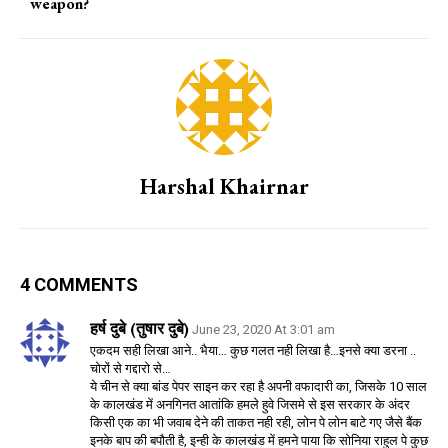
weapon?
Harshal Khairnar
4 COMMENTS
हर्ष दुबे (तुषार दुबे)
June 23, 2020 At 3:01 am
एकदम सही लिखा आने.. भैया… कुछ गलत नही लिखा है…इनसे क्या डरना ..
चोरों से गद्दारो से…
ये चीन से क्या बांड पेपर साइन कर रहा है अपनी वफादारी का, जिसके 10 साल
के कालखंड में अनगिनत आतांकि हमले हुवे जिसमे से इस सरकार के अंदर
किसी एक का भी जवाब देने की ताकत नही रही, लोन पे लोन बाटे गए जैसे बैंक
इनके बाप की बपौती है, इन्ही के कालखंड में हमने पाया कि सोनिया राहुल पे कुछ