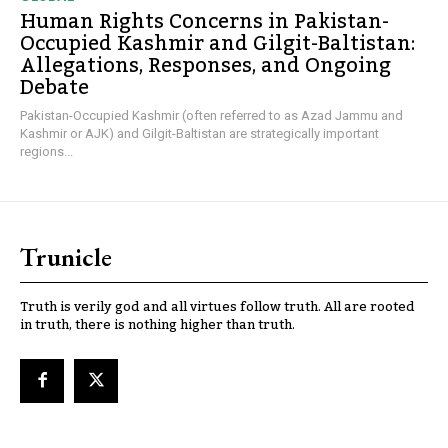
Human Rights Concerns in Pakistan-
Occupied Kashmir and Gilgit-Baltistan:
Allegations, Responses, and Ongoing
Debate
Pakistan-Occupied Kashmir (often referred to as Azad Jammu and
Kashmir or AJK) and Gilgit-Baltistan are strategically important
regions...
Trunicle
Truth is verily god and all virtues follow truth. All are rooted
in truth, there is nothing higher than truth.