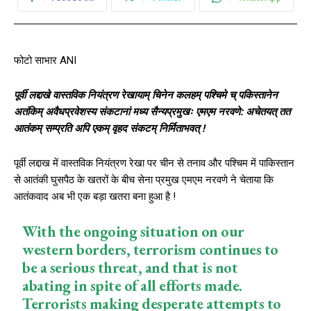
फोटो साभार ANI
पूर्वी लद्दाखे वास्तविक नियंत्रण रेखायाम् चिनेन कलहम् पश्चिमे च् पकिस्तानेन
अतंकिम् अवैधप्रवेशस्य संकटानां मध्य सैन्यप्रमुखः एमएम नरवणे: अचेतयत् तत
आतंकम् सम्प्रति अपि एकम् वृहद संकटम् निर्मिताभवत् !
पूर्वी लद्दाख में वास्‍तविक नियंत्रण रेखा पर चीन से तनाव और पश्चिम में पाकिस्तान
से आतंकी घुसपैठ के खतरों के बीच सेना प्रमुख एमएम नरवणे ने चेताया कि
आतंकवाद अब भी एक बड़ा खतरा बना हुआ है !
With the ongoing situation on our
western borders, terrorism continues to
be a serious threat, and that is not
abating in spite of all efforts made.
Terrorists making desperate attempts to