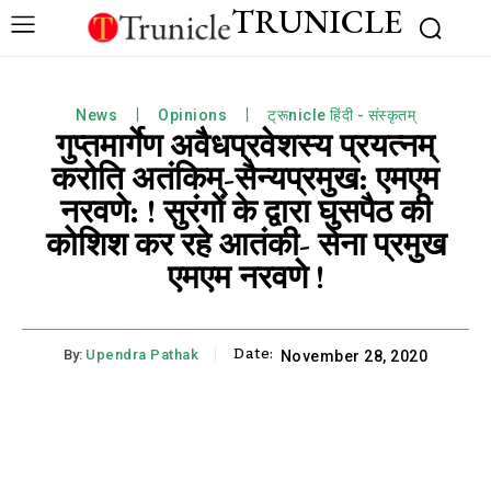
TRUNICLE
News
Opinions
ट्रूnicle हिंदी - संस्कृतम्
गुप्तमार्गेण अवैधप्रवेशस्य प्रयत्नम्
करोति अतंकिम्-सैन्यप्रमुख: एमएम
नरवणे: ! सुरंगों के द्वारा घुसपैठ की
कोशिश कर रहे आतंकी- सेना प्रमुख
एमएम नरवणे !
Date:
By:
Upendra Pathak
November 28, 2020