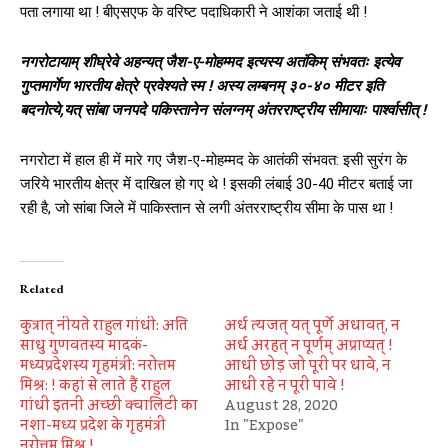
पता लगाया था ! बीएसएफ के वरिष्ट पदाधिकारी ने आशंका जताई थी !
नगरोटायाम् शीघ्रेवे अहन्यत् जैश-ए-मोहम्मद इत्यस्य अतंकिम् संभवतः इत्येव
गुप्तमार्गेण भारतीय क्षेत्रे प्रवेश्यते स्म ! अस्य लम्बनम् ३०-४० मीटर इति
बदनोत्ये,यत् सांबा जनपदे पकिस्तानेन संलग्नम् अंतरराष्ट्रीय सीमायाः पार्श्वासीत् !
नगरोटा में हाल ही में मारे गए जैश-ए-मोहम्‍मद के आतंकी संभवत: इसी सुरंग के
जरिये भारतीय क्षेत्र में दाखिल हो गए थे ! इसकी लंबाई 30-40 मीटर बताई जा
रही है, जो सांबा जिले में पाकिस्तान से लगी अंतरराष्ट्रीय सीमा के पास था !
Related
कुत्रात् नीयते राहुल गांधी: अति
अर्ध त्यजत् यत् पूर्णे अधावत्, न
साधु गुणवतस्य मादकं-
अर्ध अरहत् न पूर्णम् अप्राप्यत् !
मध्यप्रदेशस्य गृहमंत्री: नरोत्तम
आधी छोड़ जो पूरी पर धावे, न
मिश्र: ! कहां से लाते हैं राहुल
आधी रहे न पूरी पावे !
गांधी इतनी अच्‍छी क्‍वालिटी का
August 28, 2020
नशा-मध्‍य प्रदेश के गृहमंत्री
In "Expose"
नरोत्तम मिश्र !