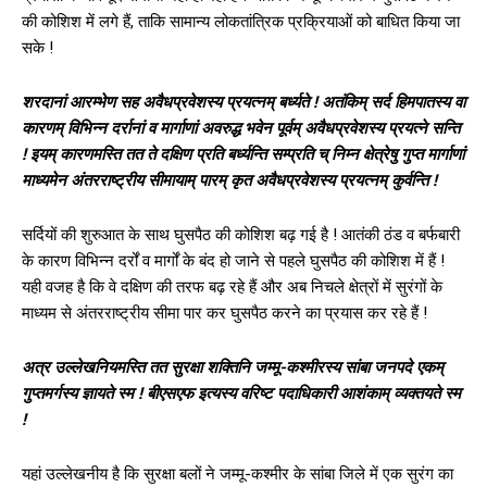
की कोशिश में लगे हैं, ताकि सामान्य लोकतांत्रिक प्रक्रियाओं को बाधित किया जा
सके !
शरदानां आरम्भेण सह अवैधप्रवेशस्य प्रयत्नम् बर्ध्यते ! अतंकिम् सर्द हिमपातस्य वा
कारणम् विभिन्न दर्रानां व मार्गाणां अवरुद्ध भवेन पूर्वम् अवैधप्रवेशस्य प्रयत्ने सन्ति
! इयम् कारणमस्ति तत ते दक्षिण प्रति बर्ध्यन्ति सम्प्रति च् निम्न क्षेत्रेषु गुप्त मार्गाणां
माध्यमेन अंतरराष्ट्रीय सीमायाम् पारम् कृत अवैधप्रवेशस्य प्रयत्नम् कुर्वन्ति !
सर्दियों की शुरुआत के साथ घुसपैठ की कोशिश बढ़ गई है ! आतंकी ठंड व बर्फबारी
के कारण विभिन्‍न दर्रों व मार्गों के बंद हो जाने से पहले घुसपैठ की कोशिश में हैं !
यही वजह है कि वे दक्षिण की तरफ बढ़ रहे हैं और अब निचले क्षेत्रों में सुरंगों के
माध्यम से अंतरराष्‍ट्रीय सीमा पार कर घुसपैठ करने का प्रयास कर रहे हैं !
अत्र उल्लेखनियमस्ति तत सुरक्षा शक्तिनि जम्मू-कश्मीरस्य सांबा जनपदे एकम्
गुप्तमर्गस्य ज्ञायते स्म ! बीएसएफ इत्यस्य वरिष्ट पदाधिकारी आशंकाम् व्यक्तयते स्म
!
यहां उल्‍लेखनीय है कि सुरक्षा बलों ने जम्मू-कश्मीर के सांबा जिले में एक सुरंग का