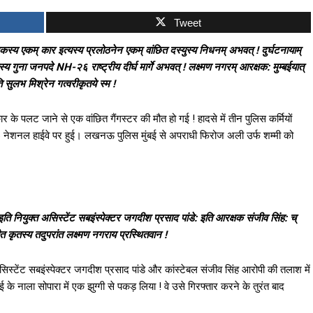
Tweet
कस्य एकम् कार इत्यस्य प्रलोठनेन एकम् वांछित दस्युस्य निधनम् अभवत् ! दुर्घटनायाम्
स्य गुना जनपदे NH-२६ राष्ट्रीय दीर्घ मार्गे अभवत् ! लक्ष्मण नगरम् आरक्षक: मुम्बईयात्
 सुलभ मिश्रेन गत्वरीकृतये स्म !
े पलट जाने से एक वांछित गैंगस्टर की मौत हो गई ! हादसे में तीन पुलिस कर्मियों
-26 नेशनल हाईवे पर हुई। लखनऊ पुलिस मुंबई से अपराधी फिरोज अली उर्फ शम्मी को
 नियुक्त असिस्टेंट सबइंस्पेक्टर जगदीश प्रसाद पांडे: इति आरक्षक संजीव सिंह: च्
त कृतस्य तदुपरांत लक्ष्मण नगराय प्रस्थितवान !
्टेंट सबइंस्पेक्टर जगदीश प्रसाद पांडे और कांस्टेबल संजीव सिंह आरोपी की तलाश में
े नाला सोपारा में एक झुग्गी से पकड़ लिया ! वे उसे गिरफ्तार करने के तुरंत बाद