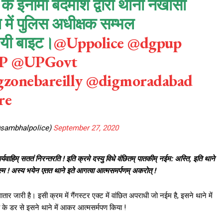
00 के इनामी बदमाश द्वारा थाना नखासा
 में पुलिस अधीक्षक सम्भल
 गयी बाइट।
@Uppolice
@dgpup
P
@UPGovt
zonebareilly
@digmoradabad
re
sambhalpolice)
September 27, 2020
कार्यवाहिम् सततं निरन्तरति ! इति क्रमे दस्यु विधे वंछितम् पातकीम्
नईम: अस्ति, इति थाने
े स्म ! अस्य भयेन एतत थाने इते आगत्वा आत्मसमर्पणम् अकरोत् !
 जारी है। इसी क्रम में गैंगस्टर एक्ट में वांछित अपराधी जो नईम है, इसने थाने में
इसी के डर से इसने थाने में आकर आत्मसर्मपण किया !