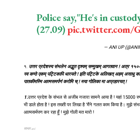
Police say,"He's in custod
(27.09)
pic.twitter.co
— ANI UP (@AN
१.
उत्तर प्रदेशस्य संभलेन अद्भुत दृश्यम् सम्मुखम् आगतवान ! अत्र १५०
स्व कण्ठे एकम् पट्टिकापि धारयते ! इति पट्टिके अलिखत् अहम् असाधु कार
पातकीमस्मि आत्मसमर्पणं करोमि च् ! मया गोलिका मा अप्रहारयत् !
1.
उत्तर प्रदेश के संभल से अजीब नजारा सामने आया है ! यहां 15000 रु
भी डाले होता है ! इस तख्ती पर लिखा है ‘मैंने गलत काम किया है। मुझे संभ
आत्मसर्मपण कर रहा हूँ ! मुझे गोली मत मारो !
साभार ani