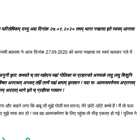
 पारितोषिकम् दस्यु अद्य दिनांक २७.०९.२०२० तमम् थाना नखासा इते स्वयम् आगत्वा
के इनामी बदमाश ने आज दिनांक 27.09.2020 को थाना नखासा पर स्वयं चलकर गले में
ा अनुनी कृत: कथ्यते च् तत महोदय मह्यं गोलिका मा प्रहारयते अस्माकं लघु लघु शिशुनि
श्चित अपराधम् अभवत् तर्हि तस्मै मह्यं क्षमाम् कृतवान ! यदा सः आत्मसमर्पणाय अप्राप्तम्
म् अददात् थाने इते च् ग्रहीत्वा गतवान !
लगा और कहने लगा कि बाबू जी मुझे गोली मत मारना, मेरे छोटे-छोटे बच्चे हैं ! मैं तो फल
ए मुझे माफ कर दो ! जब वह आत्मसर्मपण के लिए पहुंचा तो भीड़ एकत्र हो गई ! पुलिस ने