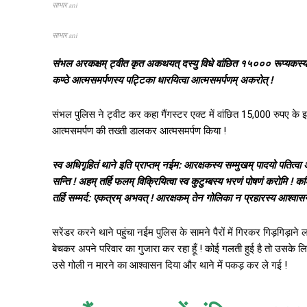
साभार ani
साभार ani
संभल अरकक्षम् ट्वीत कृत अकथयत् दस्यु विधे वांछित १५००० रूप्यकस्य
कण्ठे आत्मसमर्पणस्य पट्टिका धारयित्वा आत्मसमर्पणम् अकरोत् !
संभल पुलिस ने ट्वीट कर कहा गैंगस्टर एक्ट में वांछित 15,000 रुपए 
आत्मसमर्पण की तख्ती डालकर आत्मसमर्पण किया !
स्व अधिगृहितं थाने इति प्राप्तम् नईम: आरक्षकस्य सम्मुखम् पादयो पतित्व
सन्ति ! अहम् तर्हि फलम् विक्रियित्वा स्व कुटुम्बस्य भरणं पोषणं करोमि ! क
तर्हि सम्मर्द: एकत्रम् अभवत् ! आरक्षकम् तेन गोलिका न प्रहारस्य आश्वासन
सरेंडर करने थाने पहुंचा नईम पुलिस के सामने पैरों में गिरकर गिड़गिड़ाने 
बेचकर अपने परिवार का गुजारा कर रहा हूँ ! कोई गलती हुई है तो उसके लि
उसे गोली न मारने का आश्वासन दिया और थाने में पकड़ कर ले गई !