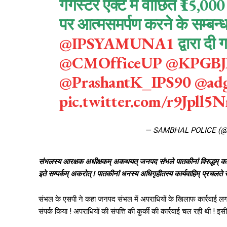
गैंगस्टर एक्ट में वांछित ₹15,0
पर आत्मसमर्पण करने के सम्बन्ध
@IPSYAMUNA1
द्वारा दी
@CMOfficeUP
@KPGBJ
@PrashantK_IPS90
@adg
pic.twitter.com/r9Jpll5N
— SAMBHAL POLICE (@
संभलस्य आरक्षक अधीक्षकम् अकथयत् जनपद संभले पातकीनां
विरुद्धम् 
इते सम्पर्कम् अकरोत् ! पातकीनां धनस्य अधिगृहीतस्य कार्यवाहिम् प्रचलत
संभल के एसपी ने कहा जनपद संभल में अपराधियों के खिलाफ कार्रवाई लगातार
संपर्क किया ! अपराधियों की संपत्ति की कुर्की की कार्रवाई चल रही थी ! 