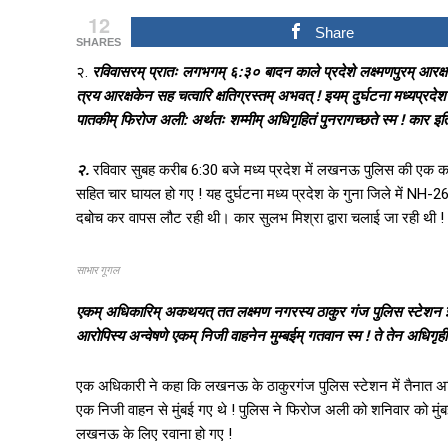
12
Share
SHARES
२.
रविवासरम् प्रातः लगभगम् ६:३० बादन काले प्रदेशे लक्ष्मणपुरम् आरक्ष
त्रय आरक्षकेन सह चत्वारि क्षतिग्रस्तम् अभवत् ! इयम् दुर्घटना मध्यप्रदेश
पातकीम् फिरोज अली: अर्थतः शम्मीम् अधिगृहितं पुनरागच्छते स्म ! कार इति
२.
रविवार सुबह करीब 6:30 बजे मध्य प्रदेश में लखनऊ पुलिस की एक कार क
सहित चार घायल हो गए ! यह दुर्घटना मध्य प्रदेश के गुना जिले में NH
दबोच कर वापस लौट रही थी। कार सुलभ मिश्रा द्वारा चलाई जा रही थी !
साभार गूगल
एकम् अधिकारिम् अकथयत् तत लक्ष्मण नगरस्य ठाकुर गंज पुलिस स्टेशन इति
आरोपिस्य अन्वेषणे एकम् निजी वाहनेन मुम्बईम् गतवान स्म ! ते तेन अधिगृही
एक अधिकारी ने कहा कि लखनऊ के ठाकुरगंज पुलिस स्टेशन में तैनात असिस
एक निजी वाहन से मुंबई गए थे ! पुलिस ने फिरोज अली को शनिवार को मुंबई क
लखनऊ के लिए रवाना हो गए !