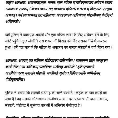
तत्रैव आरक्षकः अकथयत्,एक: मानवः एका महिला च् पाणिग्रहणाय आवेदनं ददाय
न्यायालयं प्राप्तम् ! केचन जनाः तम् मानवस्य दण्डितस्य तस्य च् चित्रपट प्रसृतः
अभवत् ! वयं ज्ञातमभवत् तत महिलायाः अपहरणस्य अभियोगम् मोहालीयाम् पंजीकृतं
अक्रियते !
वहीं पुलिस ने कहा,एक आदमी और एक महिला शादी के लिए आवेदन देने के लिए
कोर्ट पहुंचे ! कुछ लोगों ने उस शख्स की पिटाई की और उसका वीडियो वायरल
हुआ ! हमें पता चला है कि महिला के अपहरण का मामला मोहाली में दर्ज किया गया !
आरक्षकः अबदत् तत बालिका चंडीगढ़स्य वासिनस्ति ! बालकस्य तत्र वस्त्रस्य
कार्यमस्ति ! सः बालिकाम् पलायित्वा अलीगढ़ अनीयते ! इति प्रकरणे
अरक्षिकेन्द्रम् नयागांव,मोहाली, चण्डीगढ़े सुसंगत विधिक्रमांके अभियोगम्
पंजीकृतमस्ति !
पुलिस ने बताया कि लड़की चंडीगढ़ की रहने वाली है ! लड़के का वहां कपड़े का
काम है ! वह लड़की को भगाकर अलीगढ़ लाया। इस प्रकरण में थाना नयागांव,
मोहाली, चंडीगढ़ में सुसंगत धाराओं में अभियोग पंजीकृत है !