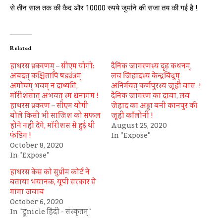
से तीन साल तक की कैद और 10000 रुपये जुर्माने की सजा तय की गई है !
Related
हाथरस प्रकरणम् – सीएम योगी:
दैनिक जागरणस्य दृढ़ कथनम्,
अबदत् कश्चितापि षड्यंत्रम्
लव जिहादस्य केन्द्रबिंदुम्
अमोघम् भवम् न दाष्यति,
अनिर्मयत् कर्णपुरस्य जूही वासः !
मॉरीशसात् अभवत् स्म धनागम !
दैनिक जागरण का दावा, लव
हाथरस प्रकरण – सीएम योगी
जेहाद का अड्डा बनी कानपुर की
बोले किसी भी साजिश को सफल
जूही कॉलोनी !
होने नहीं देंगे, मॉरीशस से हुई थी
August 25, 2020
फंडिंग !
In "Expose"
October 8, 2020
In "Expose"
हाथरस केस को सुप्रीम कोर्ट ने
बताया भयानक, यूपी सरकार से
मांगा जवाब
October 6, 2020
In "ट्रूnicle हिंदी - संस्कृतम्"