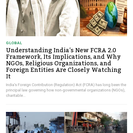
GLOBAL
Understanding India’s New FCRA 2.0
Framework, Its Implications, and Why
NGOs, Religious Organizations, and
Foreign Entities Are Closely Watching
It
India's Foreign Contribution (Regulation) Act (FCRA) has long been the
principal law governing how non-governmental organizations (NGOs),
charitable...