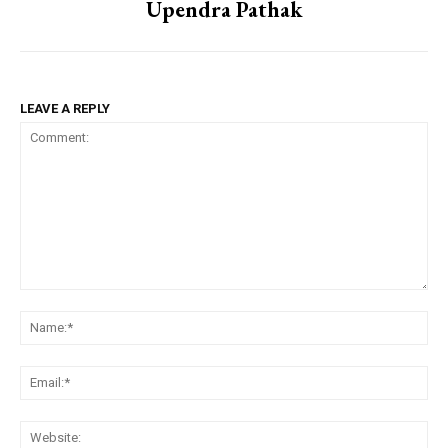
Upendra Pathak
LEAVE A REPLY
Comment:
Na
Em
We