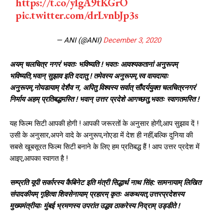
https://t.co/yIgA9tKGrO
pic.twitter.com/drLvnbJp3s
— ANI (@ANI)
December 3, 2020
अयम् चलचित्र नगरं भवतः भविष्यति ! भवतः आवश्यकतानां अनुरूपम्
भविष्यति,भवान् सुझाव इति ददातु ! तमेवस्य अनुरूपम्,स्व वायदायाः
अनुरूपम्,नोयडायाम् देशैव न, अपितु विश्वस्य सर्वात् सौंदर्ययुक्त चलचित्रनगरं
निर्माय अहम् प्रतिबद्धमस्ति ! भवान् उत्तर प्रदेशे आगच्छतु,भवतः स्वागतमस्ति !
यह फिल्म सिटी आपकी होगी ! आपकी जरूरतों के अनुसार होगी,आप सुझाव दें !
उसी के अनुसार,अपने वादे के अनुरूप,नोएडा में देश ही नहीं,बल्कि दुनिया की
सबसे खूबसूरत फिल्म सिटी बनाने के लिए हम प्रतिबद्ध हैं ! आप उत्तर प्रदेश में
आइए,आपका स्वागत है !
सम्प्रति यूपी सर्कारस्य कैबिनेट इति मंत्री सिद्धार्थ नाथ सिंह: सामनायाम् लिखित
संपादकीयम् गृहित्वा शिवसेनायाम् प्रहारम् कृतः अकथयत्,उत्तरप्रदेशस्य
मुख्यमंत्रीयाः मुंबई भ्रमणस्य उपरांत उद्धव ठाकरेस्य निद्राम् उड्डीते !