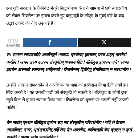
अब यूपी सरकार के कैबिनेट मंत्री सिद्धार्थनाथ सिंह ने सामना में छपे संपादकीय
को लेकर शिवसेना पर हमला करते हुए कहा,यूपी के सीएम के मुंबई दौरे के बाद
उद्धव ठाकरे की नींद उड़ गई है !
919
SHARES
सः सामना सम्पादकीये आपत्तिपूर्ण भाषायाः प्रयोगम् कृतवान,यस्य अहम् भर्त्सनां
करोमि ! अयम् तस्य दलस्य संस्कृतिम् भवशक्नोति ! बॉलीवुड इत्यस्य जनैः स्वच्छ
हृदयेन अस्माकं स्वागतम् अक्रियते ! शिवसेनाम् द्वितीयेषु उंगलिकाम् न उत्थानीय !
उन्होंने सामना संपादकीय में आपत्तिजनक भाषा का इस्तेमाल किया है,जिसकी हम
निंदा करते है ! यह उनकी पार्टी की संस्कृति हो सकती है ! बॉलीवुड के लोगों द्वारा
खुले दिल से हमारा स्वागत किया गया ! शिवसेना को दूसरों पर उंगली नहीं उठानी
चाहिए !
तेन सर्वात् प्रथम बॉलीवुड इत्येन सह स्व संस्कृतिम् परिवर्धनीय ! यदि ते केचन
(चलचित्र नगरं) धृतं इच्छन्ति,तर्हि तेन येन धारणीय, कश्चितापि येन द्रुतम् न कृतं
इच्छति ! अयम् सर्वम् स्पर्धामस्ति !