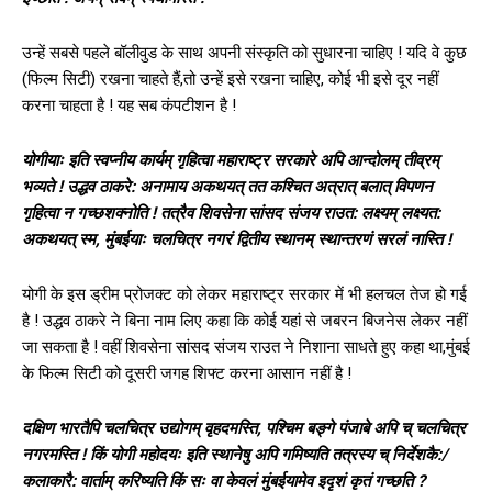
उन्हें सबसे पहले बॉलीवुड के साथ अपनी संस्कृति को सुधारना चाहिए ! यदि वे कुछ
(फिल्म सिटी) रखना चाहते हैं,तो उन्हें इसे रखना चाहिए, कोई भी इसे दूर नहीं
करना चाहता है ! यह सब कंपटीशन है !
योगीयाः इति स्वप्नीय कार्यम् गृहित्वा महाराष्ट्र सरकारे अपि आन्दोलम् तीव्रम्
भव्यते ! उद्धव ठाकरे: अनामाय अकथयत् तत कश्चित अत्रात् बलात् विपणन
गृहित्वा न गच्छशक्नोति ! तत्रैव शिवसेना सांसद संजय राउत: लक्ष्यम् लक्ष्यत:
अकथयत् स्म, मुंबईयाः चलचित्र नगरं द्वितीय स्थानम् स्थान्तरणं सरलं नास्ति !
योगी के इस ड्रीम प्रोजक्ट को लेकर महाराष्ट्र सरकार में भी हलचल तेज हो गई
है ! उद्धव ठाकरे ने बिना नाम लिए कहा कि कोई यहां से जबरन बिजनेस लेकर नहीं
जा सकता है ! वहीं शिवसेना सांसद संजय राउत ने निशाना साधते हुए कहा था,मुंबई
के फिल्म सिटी को दूसरी जगह शिफ्ट करना आसान नहीं है !
दक्षिण भारतैपि चलचित्र उद्योगम् वृहदमस्ति, पश्चिम बङ्गे पंजाबे अपि च् चलचित्र
नगरमस्ति ! किं योगी महोदयः इति स्थानेषु अपि गमिष्यति तत्रस्य च् निर्देशकै:/
कलाकारै: वार्ताम् करिष्यति किं सः वा केवलं मुंबईयामेव इदृशं कृतं गच्छति ?