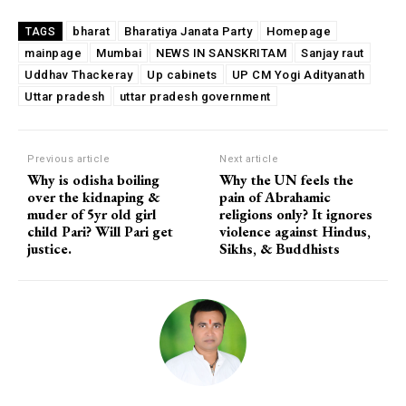
bharat
Bharatiya Janata Party
Homepage
TAGS
mainpage
Mumbai
NEWS IN SANSKRITAM
Sanjay raut
Uddhav Thackeray
Up cabinets
UP CM Yogi Adityanath
Uttar pradesh
uttar pradesh government
Previous article
Next article
Why is odisha boiling
Why the UN feels the
over the kidnaping &
pain of Abrahamic
muder of 5yr old girl
religions only? It ignores
child Pari? Will Pari get
violence against Hindus,
justice.
Sikhs, & Buddhists