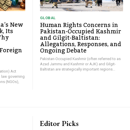
GLOBAL
ia’s New
Human Rights Concerns in
, Its
Pakistan-Occupied Kashmir
Why
and Gilgit-Baltistan:
Allegations, Responses, and
 Foreign
Ongoing Debate
y
Pakistan-Occupied Kashmir (often referred to as
Azad Jammu and Kashmir or AJK) and Gilgit-
Baltistan are strategically important regions...
ation) Act
l law governing
ons (NGOs),
Editor Picks