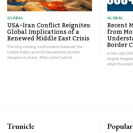
GLOBAL
GLOBAL
USA–Iran Conflict Reignites:
Recent M
Global Implications of a
from Mor
Renewed Middle East Crisis
Underst
Border C
The long-running confrontation between the
United States and Iran has entered another
In late July 20
dangerous phase. After a brief period...
largest irregul
when thousands
Trunicle
Popular