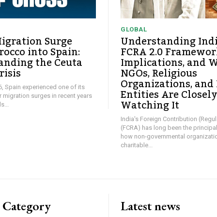
GLOBAL
igration Surge
Understanding Ind
occo into Spain:
FCRA 2.0 Framework
anding the Ceuta
Implications, and 
risis
NGOs, Religious
Organizations, and
26, Spain experienced one of its
Entities Are Closel
ar migration surges in recent years
Watching It
...
India's Foreign Contribution (Regul
(FCRA) has long been the principa
how non-governmental organizati
charitable...
 Category
Latest news