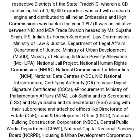
respective Districts of the State, TradeNIC, wherein a CD
containing list of 1,00,000 exporters was cut with a search
engine and distributed to all Indian Embassies and High
Commissions way back in the year 1997 (It was an initiative
between NIC and MEA Trade Division headed by Ms. Sujatha
Singh, IFS, India’s Ex Foreign Secretary), Law Commission,
Ministry of Law & Justice, Department of Legal Affairs,
Department of Justice, Ministry of Urban Development
(MoUD), Ministry of Housing & Urban Poverty Alleviation
(MoHUPA), National Jail Project, National Human Rights
Commission (NHRC), National Commission for Minorities
(NCM), National Data Centres (NDC), NIC National
Infrastructure, Certifying Authority (CA) to issue Digital
Signature Certificates (DSCs), eProcurement, Ministry of
Parliamentary Affairs (MPA), Lok Sabha and its Secretariat
(LSS) and Rajya Sabha and its Secretariat (RSS) along with
their subordinate and attached offices like Directorate of
Estate (DoE), Land & Development Office (L&DO), National
Building Construction Corporation (NBCC), Central Public
Works Department (CPWD), National Capital Regional Planning
Board (NCRPB), Housing & Urban Development Corporation