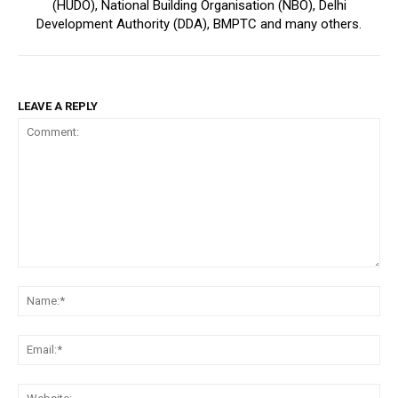
(HUDO), National Building Organisation (NBO), Delhi
Development Authority (DDA), BMPTC and many others.
LEAVE A REPLY
Comment:
Na
Em
We