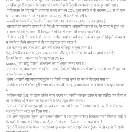
, जबकि दूसरी तरफ़ पाकिस्तान और बांग्लादेश में हिंदुओं परअत्याचार बदस्तूर जारी रहा।
पाकिस्तान के हिंदु जो विभाजन के समय लगभग 20% हुआ करते थे वो घटकर 2% से भी कम
हो गये, बांग्लादेश से भी हिंदुओं की संख्या ऐसे ही घटती जा रही है।
जबकी भारतवर्ष में मुस्लिमों की जनसंख्या 8% से बढ़कर लगभग 20% होगई है।
भारतवर्ष के कश्मीर राज्य में भी हिंदुओ का नरसंहार अमानवीय रुप से 90 के दशक में हुआ था
। आज भी बचे हुए कश्मीरी हिन्दूअपने ही देश में शरणार्थी बनकर रह रहे हैं।
विडंबना यह है कि शताब्दियों तक दमन और उत्पीड़न की कहानी के बावजूद भी हिंदुओं कोबदना
म करने के लिये भारतवर्ष में ही एक षड्यंत्र रचा जाता है।
इस षड्यंत्र का जाल कही और नहीं बल्कि बॉलिवुड में बुना जाता है।
हिंदु विरोधी षड्यंत्र के प्रचार प्रसार को वॉलिवुड में अभिव्यक्ति की आज़ादी कहते हैं।
फ़िल्मों के बाद, आज कल वेब श्रृंखला (Web
series) को ‘हिंदु विरोधी अभियान’ का हथियार बनाया गया है।
पाताल लोक, वेबश्रृंखला में मुस्लिम अपराधियों को हिंदू के रूप में दर्शाया गया है, वह भी पूजा पा
ठ करने वाला ब्राह्मण।
मुख्य अपराधी मोहम्मदशोहराबुद्दीन था जिसे ग्वाला गुर्जर के रूप में दिखाया गया था।
जबकि वास्तव में शोहराबुद्दीन नाम का अपराधी, लालू प्रसाद यादव कादाहिना हाथ हुआ करता
था।
आईएसआई (ISI) के साथ संबंध सत्य घटना था, जबकि पाताल लोक में यह साबित कर दिया ग
या किसीबीआई ने केस को बंद करने के लिए झूठा केस बनाया।
‘पाताल लोक’ में जब एक मुस्लिम को एक अपराधी के रुप में दर्शाया गयातो उसके चारों तरफ़
सहानुभूति का जाल बुन दिया गया।
एक अन्य श्रृंखला "कृष्ण और उनकी लीला" में एक पुरुष चरित्र दिखाया गयाहै जिसका कई म
हिलाओं के साथ शारीरिक संबंध है, उनमें से एक महिला का नाम राधा होता है।
हिंदु देवी देवताओं के अपमान करनेका दुस्साहस बार बार ऐसे वेब श्रृंखला में हो रहा है जिसकी