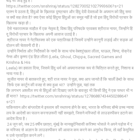
बाढ़ सी आई हुई है।
https://twitter.com/snshriraj/status/1282700521027993606?s=21
प्रश्न ये उठता है, हिंदुओं के ख़िलाफ़ दुष्प्रचार और हिंदु देवी देवताओं के अपमान को हिंदु समा
ज क्यों सह लेता है? क्या ऐसा कोई हिंदुया हिंदुओं का समूह नहीं है जो इस हिंदू विरोधी प्रचार के
खिलाफ खड़ा हो।
ऐसे नकारात्मक माहौल में एक नेतृत्व है, विश्व हिंदु परिषदके प्रवक्ता श्रीराज नायर, जिन्होंने हिं
दू विरोधी प्रचार के खिलाफ अपनी आवाज उठाई है।
श्रीराज नायर ने नेटफ्लिक्स को एक पत्रलिखा है जिसमें उन्होंने कानूनी लड़ाई और सड़क आं
दोलन की चेतावनी दी है।
उन्होंने निर्माता और निर्देशकों के नामों के साथ पांच वेबश्रृंखला लीला, घाऊल, चिप्पा, सेक्रेड
गेम्स और कृष्णा एंड हिज़ लीला (Leila, Ghoul, Chippa, Sacred Games and
Krishna & His
Leela) का हवाला दिया, जिसमे हिंदु धर्म को अपमानजनक रूप से चित्रित करते हुए, निशाना ब
नाया गया है।
सुजीत नायर से बातकरते हुए, श्री राज नायर ने पूछा, क्या आप जानते हैं कि चार्ली हेब्दो के साथ
सिर्फ एक कार्टून की वजह से क्या हुआ था? उन्होंने पूछा, यहां तक ​​
कि लगभग अश्लील रुप से हिंदूओं को दिखाए जाने के बावजूद भी किसी हिंदु ने एक पत्थर भी न
हीं मारा? https://twitter.com/snshriraj/status/1278688743445028864?
s=21
पाकिस्तान और बांग्लादेश मे इस्लाम की स्थापना होने के बाद, भारत के मस्जिद बॉम्बे उच्च न्याया
लय के आदेशों का पालन करनाज़रूरी नहीं समझते, जिसने मस्जिदों से लाउडस्पीकर हटाने का
आदेश दिया है।
24 जून को, जब 25 वर्षीय छात्रा, मुंबई के मानखुर्दनिवासी करिश्मा भोसले ने अपने पड़ोस में ए
क मस्जिद से अज़ान के लाउडस्पीकर की आवाज कम करने का अनुरोध किया, तो वहाँ केमुस्लि
म उसे प्रताड़ित करने लगे।