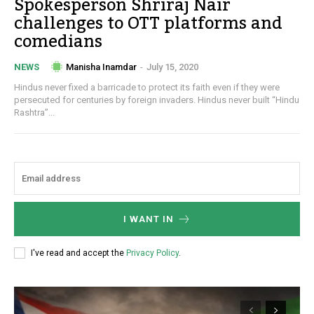
Spokesperson Shriraj Nair
challenges to OTT platforms and
comedians
Manisha Inamdar
-
July 15, 2020
NEWS
Hindus never fixed a barricade to protect its faith even if they were
persecuted for centuries by foreign invaders. Hindus never built “Hindu
Rashtra”...
I WANT IN
I've read and accept the
Privacy Policy
.