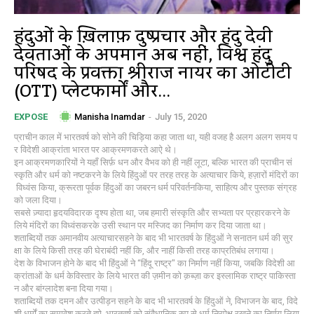
हिंदुओं के ख़िलाफ़ दुष्प्रचार और हिंदु देवी
देवताओं के अपमान अब नहीं, विश्व हिंदु
परिषद के प्रवक्ता श्रीराज नायर का ओटीटी
(OTT) प्लेटफार्मों और...
Manisha Inamdar
-
July 15, 2020
EXPOSE
प्राचीन काल में भारतवर्ष को सोने की चिड़िया कहा जाता था, यही वजह है अलग अलग समय प
र विदेशी आक्रांता भारत पर आक्रमणकरते आऐ थे।
इन आक्रमणकारियों ने यहाँ सिर्फ़ धन और वैभव को ही नहीं लूटा, बल्कि भारत की प्राचीन सं
स्कृति और धर्म को नष्टकरने के लिये हिंदुओं पर तरह तरह के अत्याचार किये, हज़ारों मंदिरों का
विध्वंस किया, क्रूरता पूर्वक हिंदुओं का जबरन धर्म परिवर्तनकिया, साहित्य और पुस्तक संग्रह
को जला दिया।
सबसे ज़्यादा हृदयविदारक दृश्य होता था, जब हमारी संस्कृति और सभ्यता पर प्रहारकरने के
लिये मंदिरों का विध्वंसकरके उसी स्थान पर मस्जिद का निर्माण कर दिया जाता था।
शताब्दियों तक अमानवीय अत्याचारसहने के बाद भी भारतवर्ष के हिंदुओं ने सनातन धर्म की सुर
क्षा के लिये किसी तरह की घेराबंदी नहीं कि, और नाहीं किसी तरह काप्रतिबंध लगाया।
देश के विभाजन होने के बाद भी हिंदुओं ने “हिंदू राष्ट्र" का निर्माण नहीं किया, जबकि विदेशी आ
क्रांताओं के धर्म केविस्तार के लिये भारत की ज़मीन को क़ब्ज़ा कर इस्लामिक राष्ट्र पाकिस्ता
न और बांग्लादेश बना दिया गया।
शताब्दियों तक दमन और उत्पीड़न सहने के बाद भी भारतवर्ष के हिंदुओं ने, विभाजन के बाद, विदे
शी धर्मों का समावेश करते हुऐ, भारतवर्ष को संवैधानिक रुप से धर्म निरपेक्ष रखने का निर्णय लिया