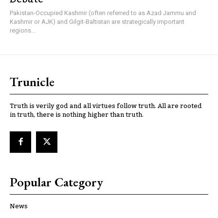
Pakistan-Occupied Kashmir (often referred to as Azad Jammu and
Kashmir or AJK) and Gilgit-Baltistan are strategically important
regions...
Trunicle
Truth is verily god and all virtues follow truth. All are rooted
in truth, there is nothing higher than truth.
Popular Category
News