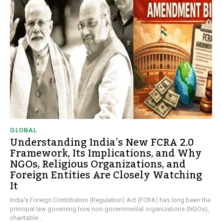
GLOBAL
Understanding India’s New FCRA 2.0
Framework, Its Implications, and Why
NGOs, Religious Organizations, and
Foreign Entities Are Closely Watching
It
India's Foreign Contribution (Regulation) Act (FCRA) has long been the
principal law governing how non-governmental organizations (NGOs),
charitable...