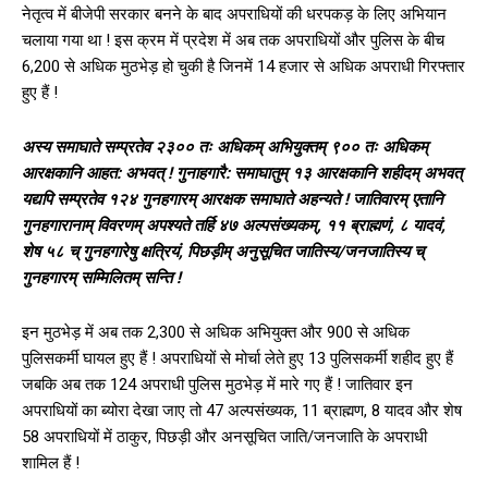
नेतृत्व में बीजेपी सरकार बनने के बाद अपराधि‍यों की धरपकड़ के लिए अभि‍यान
चलाया गया था ! इस क्रम में प्रदेश में अब तक अपराधि‍यों और पुलिस के बीच
6,200 से अधि‍क मुठभेड़ हो चुकी है जिनमें 14 हजार से अधि‍क अपराधी गिरफ्तार
हुए हैं !
अस्य समाघाते सम्प्रतेव २३०० तः अधिकम् अभियुक्तम् ९०० तः अधिकम्
आरक्षकानि आहत: अभवत् ! गुनाहगारै: समाघातुम् १३ आरक्षकानि शहीदम् अभवत्
यद्यपि सम्प्रतेव १२४ गुनहगारम् आरक्षक समाघाते अहन्यते ! जातिवारम् एतानि
गुनहगारानाम् विवरणम् अपश्यते तर्हि ४७ अल्पसंख्यकम्, ११ ब्राह्मणं, ८ यादवं,
शेष ५८ च् गुनहगारेषु क्षत्रियं, पिछड़ीम् अनुसूचित जातिस्य/जनजातिस्य च्
गुनहगारम् सम्मिलितम् सन्ति !
इन मुठभेड़ में अब तक 2,300 से अधि‍क अभि‍युक्त और 900 से अधि‍क
पुलिसकर्मी घायल हुए हैं ! अपराधि‍यों से मोर्चा लेते हुए 13 पुलिसकर्मी शहीद हुए हैं
जबकि अब तक 124 अपराधी पुलिस मुठभेड़ में मारे गए हैं ! जातिवार इन
अपराधि‍यों का ब्योरा देखा जाए तो 47 अल्पसंख्यक, 11 ब्राह्मण, 8 यादव और शेष
58 अप‍राधि‍यों में ठाकुर, पिछड़ी और अनसूचित जाति/जनजाति के अपराधी
शामिल हैं !