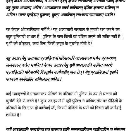
इदम् केवलं औपचारिक्ताम् न अस्ति ! इदम् क्रूर सरकारात् अस्माकं रक्षाम् कृतस्य
बहु मुख्य आधारम् अस्ति ! आरक्षकस्य पार्श्व कश्चितम् दंडित कृतस्य शक्तिम् न
अस्ति ! उत्तर प्रदेशम् मुक्तवा, कुत्र अकश्चित् साक्ष्यस्य समाघातम् भवति !
यह केवल औपचारिकता नहीं है ! यह अत्याचारी सरकार से हमारी रक्षा करने का
बहुत बुनियादी आधार है ! पुलिस के पास किसी को दंडित करने की शक्ति नहीं है !
यू पी को छोड़कर, कहां बिना किसी सबूत के मुठभेड़ होती है !
बहु उदाहरणेषु समाघात प्रताड़ितानां परिवारमपि आरक्षकस्य भयेन प्रकरणम्
ललकारम् दत्तेन भयन्ति ! केचन उदाहरणेषु यूपी आरक्षकानि कथित कारणे
प्रताड़ितानि परिवाराणि विरुद्धमेव कार्यवाहीम् अकरोत् ! येषु प्रताड़ितानां गृहानि
पतनस्य कार्यवाहीम् सम्मिलतम् अस्ति !
कई उदाहरणों में एनकाउंटर पीड़ितों के परिवार भी पुलिस के डर से घटना को
चुनौती देने से डरते हैं ! कुछ उदाहरणों में यूपी पुलिस ने कथित तौर पर पीड़ितों के
परिवारों के खिलाफ ही कार्रवाई की, जिसमें पीड़ितों के घरों को गिराने की कार्रवाई
शामिल है !
यूपी आरक्षकानि प्रदर्शयत् तत कस्मात् तानि साम्प्रदायिकम् जातिवादिम् च् संस्थाम्