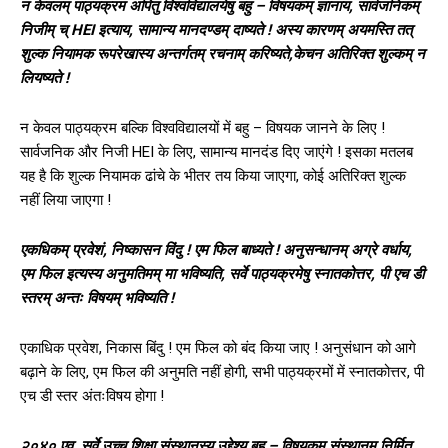
न केवलम् पाठ्यक्रम अपितु विश्वविद्यालयेषु बहु – विषयकम् ज्ञानाय, सार्वजनिकम्
निजीम् च् HEI इत्याय, सामान्य मानदण्डम् दाष्यते ! अस्य कारणम् अयमस्ति तत्
शुल्क नियामक रूपरेखास्य अन्तर्गतम् रचनाम् करिष्यते,केचन अतिरिक्त शुल्कम् न
लियष्यते !
न केवल पाठ्यक्रम बल्कि विश्वविद्यालयों में बहु – विषयक जानने के लिए !
सार्वजनिक और निजी HEI के लिए, सामान्य मानदंड दिए जाएंगे ! इसका मतलब
यह है कि शुल्क नियामक ढांचे के भीतर तय किया जाएगा, कोई अतिरिक्त शुल्क
नहीं लिया जाएगा !
एकधिकम् प्रवेशं, निष्कासन विंदु ! एम फिल बाध्यते ! अनुसन्धानम् अग्रे वर्धाय,
एम फिल इत्यस्य अनुमतिमम् मा भविष्यति, सर्वे पाठ्यक्रमेषु स्नातकोत्तर, पी एच डी
स्तरम् अन्तः विषयम् भविष्यति !
एकाधिक प्रवेश, निकास बिंदु ! एम फिल को बंद किया जाए ! अनुसंधान को आगे
बढ़ाने के लिए, एम फिल की अनुमति नहीं होगी, सभी पाठ्यक्रमों में स्नातकोत्तर, पी
एच डी स्तर अंतःविषय होगा !
२०४० एव, सर्वे उच्च शिक्षा संस्थानस्य उद्देश्य बहु – विषयकम् संस्थानम् निर्मित