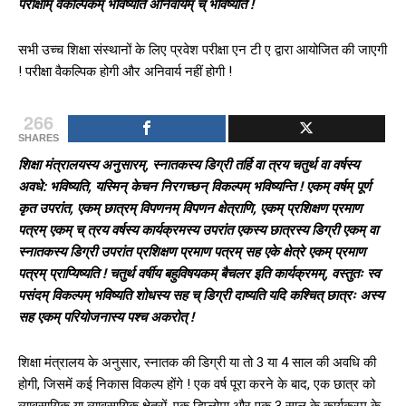
परीक्षाम् वैकल्पिकम् भविष्यति अनिवार्यम् च् भविष्यति !
सभी उच्च शिक्षा संस्थानों के लिए प्रवेश परीक्षा एन टी ए द्वारा आयोजित की जाएगी
! परीक्षा वैकल्पिक होगी और अनिवार्य नहीं होगी !
266
SHARES
शिक्षा मंत्रालयस्य अनुसारम्, स्नातकस्य डिग्री तर्हि वा त्रय चतुर्थ वा वर्षस्य
अवधे: भविष्यति, यस्मिन् केचन निरगच्छन् विकल्पम् भविष्यन्ति ! एकम् वर्षम् पूर्ण
कृत उपरांत, एकम् छात्रम् विपणनम् विपणन क्षेत्राणि, एकम् प्रशिक्षण प्रमाण
पत्रम् एकम् च् त्रय वर्षस्य कार्यक्रमस्य उपरांत एकस्य छात्रस्य डिग्री एकम् वा
स्नातकस्य डिग्री उपरांत प्रशिक्षण प्रमाण पत्रम् सह एके क्षेत्रे एकम् प्रमाण
पत्रम् प्राप्यिष्यति ! चतुर्थ वर्षीय बहुविषयकम् बैचलर इति कार्यक्रमम्, वस्तुतः स्व
पसंदम् विकल्पम् भविष्यति शोधस्य सह च् डिग्री दाष्यति यदि कश्चित् छात्रः अस्य
सह एकम् परियोजनास्य पश्च अकरोत् !
शिक्षा मंत्रालय के अनुसार, स्नातक की डिग्री या तो 3 या 4 साल की अवधि की
होगी, जिसमें कई निकास विकल्प होंगे ! एक वर्ष पूरा करने के बाद, एक छात्र को
व्यावसायिक या व्यावसायिक क्षेत्रों, एक डिप्लोमा और एक 3 साल के कार्यक्रम के