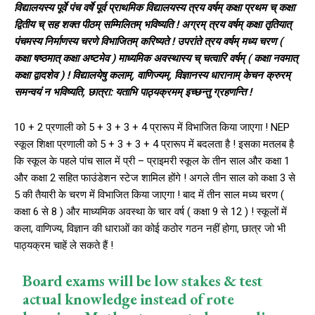
विद्यालयस्य पूर्वे पंच वर्षे पूर्व प्राथमिक विद्यालयस्य त्रय वर्षम् कक्षा प्रथम च् कक्षा
द्वितीय च् सह शक्त पीठम् सम्मिलितम् भविष्यति ! अग्रम् त्रय वर्षम् कक्षा तृतियात्
पंचमस्य निर्माणस्य चरणे विभाजितम् करिष्यते ! उपरांते त्रय वर्षम् मध्य चरण (
कक्षा षष्ठमात् कक्षा अष्टमेव ) माध्यमिक अवस्थास्य च् चत्वारि वर्षम् ( कक्षा नवमात्
कक्षा द्वादशेव ) ! विद्यालयेषु कलाम्, वाणिज्यम्, विज्ञानस्य धारानाम् केचन क्रुरम्
समन्वयं न भविष्यति, छात्रा: यताभि पाठ्यक्रमम् इच्छन्तु ग्रहणन्ति !
10 + 2 प्रणाली को 5 + 3 + 3 + 4 प्रारूप में विभाजित किया जाएगा ! NEP
स्कूल शिक्षा प्रणाली को 5 + 3 + 3 + 4 प्रारूप में बदलता है ! इसका मतलब है
कि स्कूल के पहले पांच साल में प्री – प्राइमरी स्कूल के तीन साल और कक्षा 1
और कक्षा 2 सहित फाउंडेशन स्टेज शामिल होंगे ! अगले तीन साल को कक्षा 3 से
5 की तैयारी के चरण में विभाजित किया जाएगा ! बाद में तीन साल मध्य चरण (
कक्षा 6 से 8 ) और माध्यमिक अवस्था के चार वर्ष ( कक्षा 9 से 12 ) ! स्कूलों में
कला, वाणिज्य, विज्ञान की धाराओं का कोई कठोर गठन नहीं होगा, छात्र जो भी
पाठ्यक्रम चाहें ले सकते हैं !
Board exams will be low stakes & test
actual knowledge instead of rote