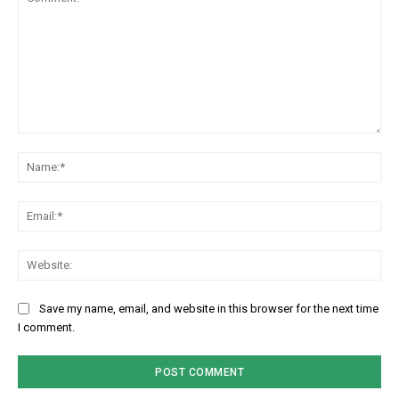
Comment:
Na
Em
We
Save my name, email, and website in this browser for the next time
I comment.