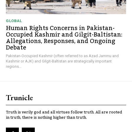
GLOBAL
Human Rights Concerns in Pakistan-
Occupied Kashmir and Gilgit-Baltistan:
Allegations, Responses, and Ongoing
Debate
Pakistan-Occupied Kashmir (often referred to as Azad Jammu and
Kashmir or AJK) and Gilgit-Baltistan are strategically important
regions...
Trunicle
Truth is verily god and all virtues follow truth. All are rooted
in truth, there is nothing higher than truth.