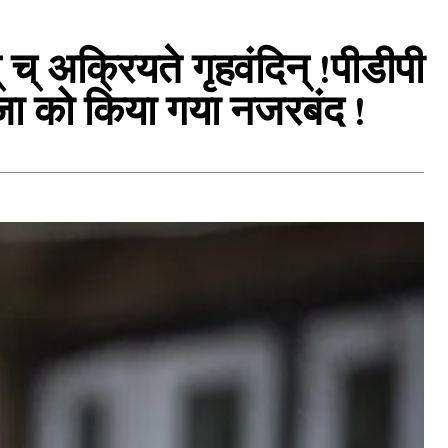
 च् अक्रियते गृहवंदिन् !पीडीपी
िजा को किया गया नजरबंद !