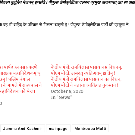
वाहिदस्य कुटुंबेन मेलनम् इच्छति ! पीपुल्स डेमोक्रेटिक दलस्य प्रमुख अकथयत् तत सा अद्य
ि वह भी वाहिद के परिवार से मिलना चाहती है ! पीपुल्स डेमोक्रेटिक पार्टी की प्रमुख ने
ा पार्षद हननस्य प्रकरणे
केंद्रीय मंत्री: रामविलास पासवानस्य निधनम्,
आरक्षक महानिदेशकम् च्
पीएम मोदी: अबदत् व्यक्तिगतम् क्षतिम् !
्रम् ! पश्चिम बंगाल
केंद्रीय मंत्री रामविलास पासवान का निधन,
ा के मामले में राज्यपाल ने
पीएम मोदी ने बताया व्यक्तिगत नुकसान !
महानिदेशक को भेजा
October 8, 2020
In "News"
0
Jammu And Kashmir
mainpage
Mehbooba Mufti