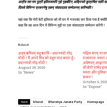
अत्रैव तत मम पुत्री इल्तिजामपि गृहे गृहबंदिन् अक्रियते कुत्रचित सापि 
दिवसे विभिन्न प्रकरणेषु एकम् संवाददाता सम्मेलनम् करिष्यति !
यहां तक कि मेरी बेटी इल्तिजा को भी घर में नजरबंद कर दिया गया है क्याोंक
कहा कि वह आज दिन में विभिन्न मुद्दों पर एक संवाददाता सम्मेलन करेंगी !
Related
अहम् स्वमित्रम् बहु स्मरामि – प्रधानमंत्री नरेंद्र
पश्चिम बंगम् भाजप
मोदी: ! मैं अपने मित्र को बहुत याद करता हूँ –
राज्यपालः ममता 
प्रधानमंत्री नरेंद्र मोदी !
अप्रेषयत् आह्वानपत
August 24, 2020
बीजेपी पार्षद हत्य
In "News"
ममता और पुलिस 
सम्मन !
October 6, 202
In "Expose"
bharat
Bharatiya Janata Party
Homepage
TAGS