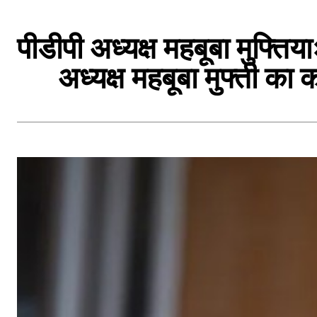
पीडीपी अध्यक्ष महबूबा मुफ्तिय
अध्यक्ष महबूबा मुफ्ती क